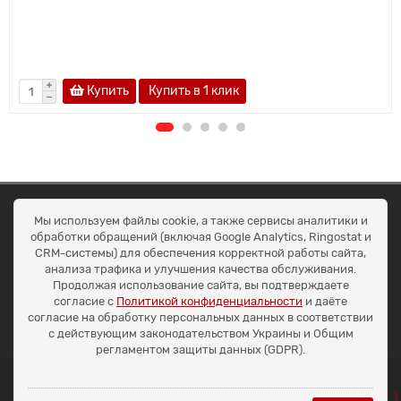
Купить
Купить в 1 клик
ОКЕАН ТРЕЙД
Мы используем файлы cookie, а также сервисы аналитики и
Договір публичної оферти
обработки обращений (включая Google Analytics, Ringostat и
Доставка та оплата
CRM-системы) для обеспечения корректной работы сайта,
Наші контакти
анализа трафика и улучшения качества обслуживания.
Умови повернення
Продолжая использование сайта, вы подтверждаете
+38 (099) 452-20-02
согласие с
Политикой конфиденциальности
и даёте
+38 (098) 492-20-02
согласие на обработку персональных данных в соответствии
office@ocean.biz.ua
с действующим законодательством Украины и Общим
регламентом защиты данных (GDPR).