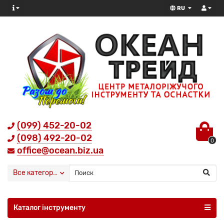
RU
(099) 452-20-02
(098) 492-20-02
0
office@ocean.biz.ua
Все категории
Каталог інструменту