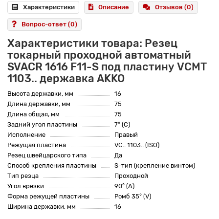
Характеристики
Описание
Отзывов (0)
Вопрос-ответ
(0)
Характеристики товара: Резец
токарный проходной автоматный
SVACR 1616 F11-S под пластину VCMT
1103.. державка AKKO
Высота державки, мм
16
Длина державки, мм
75
Длина общая, мм
75
Задний угол пластины
7° (C)
Исполнение
Правый
Режущая пластина
VC.. 1103.. (ISO)
Резец швейцарского типа
Да
Способ крепления пластины
S-тип (крепление винтом)
Тип резца
Проходной
Угол врезки
90° (A)
Форма режущей пластины
Ромб 35° (V)
Ширина державки, мм
16