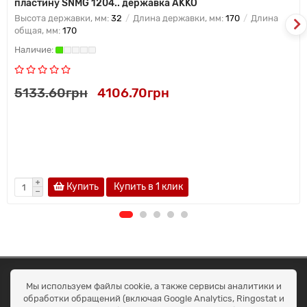
пластину SNMG 1204.. державка AKKO
Высота державки, мм:
32
Длина державки, мм:
170
Длина
общая, мм:
170
5133.60грн
4106.70грн
Купить
Купить в 1 клик
ОКЕАН ТРЕЙД
Мы используем файлы cookie, а также сервисы аналитики и
Договір публичної оферти
обработки обращений (включая Google Analytics, Ringostat и
Доставка та оплата