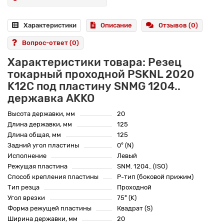
Характеристики
Описание
Отзывов (0)
Вопрос-ответ
(0)
Характеристики товара: Резец
токарный проходной PSKNL 2020
K12C под пластину SNMG 1204..
державка AKKO
Высота державки, мм
20
Длина державки, мм
125
Длина общая, мм
125
Задний угол пластины
0° (N)
Исполнение
Левый
Режущая пластина
SNM. 1204.. (ISO)
Способ крепления пластины
P-тип (боковой прижим)
Тип резца
Проходной
Угол врезки
75° (K)
Форма режущей пластины
Квадрат (S)
Ширина державки, мм
20