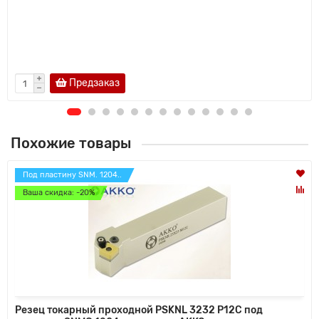
Предзаказ
Похожие товары
Под пластину SNM. 1204..
Ваша скидка: -20%
Резец токарный проходной PSKNL 3232 P12C под