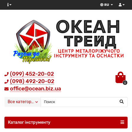
RU
(099) 452-20-02
(098) 492-20-02
0
office@ocean.biz.ua
Все категории
Каталог інструменту