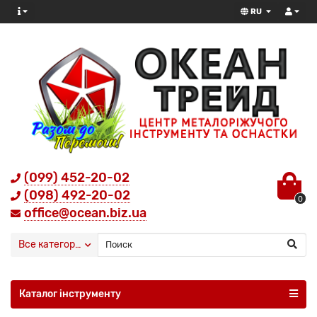
RU
(099) 452-20-02
(098) 492-20-02
0
office@ocean.biz.ua
Все категории
Каталог інструменту