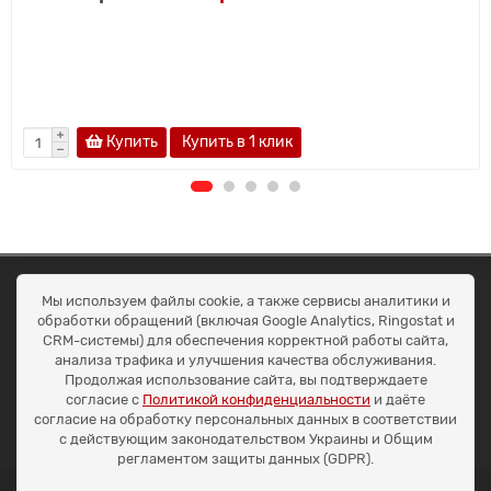
Купить
Купить в 1 клик
ОКЕАН ТРЕЙД
Мы используем файлы cookie, а также сервисы аналитики и
Договір публичної оферти
обработки обращений (включая Google Analytics, Ringostat и
Доставка та оплата
CRM-системы) для обеспечения корректной работы сайта,
Наші контакти
анализа трафика и улучшения качества обслуживания.
Умови повернення
Продолжая использование сайта, вы подтверждаете
+38 (099) 452-20-02
согласие с
Политикой конфиденциальности
и даёте
+38 (098) 492-20-02
согласие на обработку персональных данных в соответствии
office@ocean.biz.ua
с действующим законодательством Украины и Общим
регламентом защиты данных (GDPR).