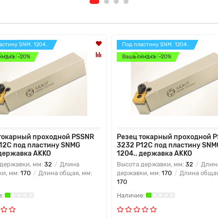
астину SNM. 1204..
Под пластину SNM. 1204..
кидка: -20%
Ваша скидка: -20%
токарный проходной PSSNR
Резец токарный проходной 
12C под пластину SNMG
3232 P12C под пластину SNM
 державка AKKO
1204.. державка AKKO
державки, мм:
32
Длина
Высота державки, мм:
32
Длин
и, мм:
170
Длина общая, мм:
державки, мм:
170
Длина общая
170