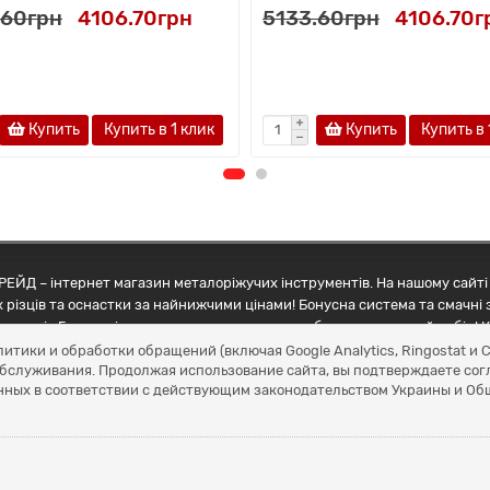
.60грн
4106.70грн
5133.60грн
4106.70г
Купить
Купить в 1 клик
Купить
Купить в 
ЕЙД – інтернет магазин металоріжучих інструментів. На нашому сайті 
 різців та оснастки за найнижчими цінами! Бонусна система та смачні 
ртнерів Грамотні менеджери допоможуть зробити правильний вибір! К
литики и обработки обращений (включая Google Analytics, Ringostat 
обслуживания. Продолжая использование сайта, вы подтверждаете сог
нных в соответствии с действующим законодательством Украины и О