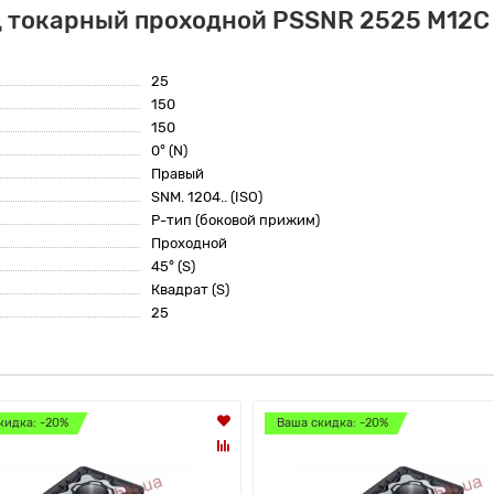
 токарный проходной PSSNR 2525 M12C 
25
150
150
0° (N)
Правый
SNM. 1204.. (ISO)
P-тип (боковой прижим)
Проходной
45° (S)
Квадрат (S)
25
кидка: -20%
Ваша скидка: -20%