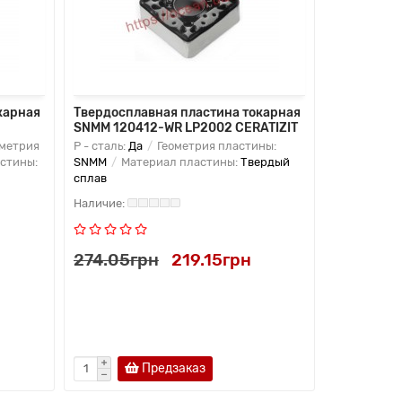
карная
Твердосплавная пластина токарная
Твердоспл
SNMM 120412-WR LP2002 CERATIZIT
SNMG 120
метрия
P - сталь:
Да
Геометрия пластины:
M - нержав
стины:
SNMM
Материал пластины:
Твердый
пластины:
сплав
Твердый сп
274.05грн
219.15грн
219.15г
Предзаказ