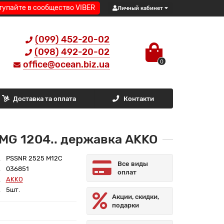
тупайте в сообщество VIBER
Личный кабинет
(099) 452-20-02
(098) 492-20-02
0
office@ocean.biz.ua
Доставка та оплата
Контакти
MG 1204.. державка AKKO
PSSNR 2525 M12C
Все виды
036851
оплат
AKKO
5шт.
Акции, скидки,
подарки