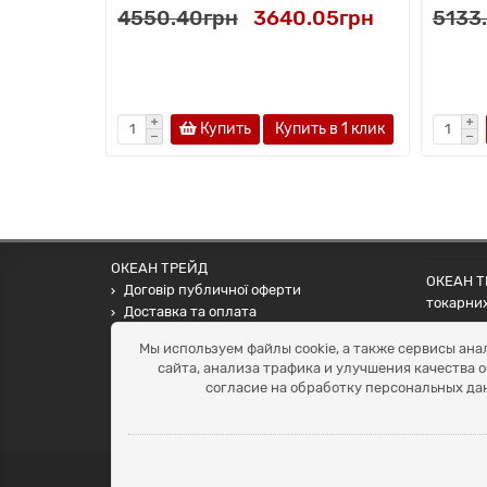
4550.40грн
3640.05грн
5133
Купить
Купить в 1 клик
ОКЕАН ТРЕЙД
ОКЕАН ТР
Договір публичної оферти
токарних
Доставка та оплата
наших па
Наші контакти
Мы используем файлы cookie, а также сервисы ана
Умови повернення
сайта, анализа трафика и улучшения качества 
+38 (099) 452-20-02
согласие на обработку персональных да
+38 (098) 492-20-02
office@ocean.biz.ua