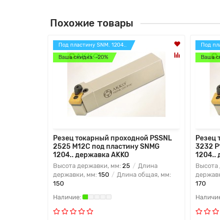
Похожие товары
Под пластину SNM. 1204..
Под пл
Ваша скидка: -20%
Ваша с
Резец токарный проходной PSSNL
Резец 
2525 M12C под пластину SNMG
3232 P
1204.. державка AKKO
1204..
Высота державки, мм:
25
Длина
Высота 
державки, мм:
150
Длина общая, мм:
державк
150
170