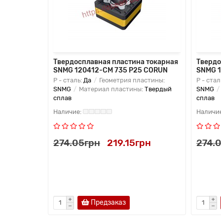
 токарная
Твердосплавная пластина токарная
Твердо
5 VORGEN
SNMG 120412-CM 735 P25 CORUN
SNMG 1
ая сталь:
P - сталь:
Да
Геометрия пластины:
P - стал
SNMG
Материал пластины:
Твердый
SNMG
сплав
сплав
грн
274.05грн
219.15грн
274.
Предзаказ