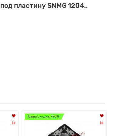
под пластину SNMG 1204..
Ваша скидка: -20%
Ваша скидк