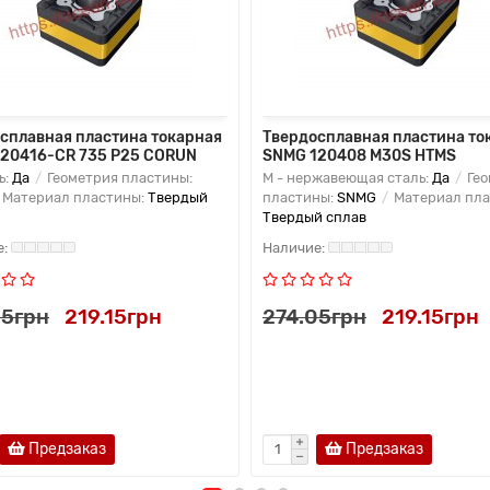
сплавная пластина токарная
Твердосплавная пластина то
20416-CR 735 P25 CORUN
SNMG 120408 M30S HTMS
ь:
Да
Геометрия пластины:
M - нержавеющая сталь:
Да
Гео
Материал пластины:
Твердый
пластины:
SNMG
Материал пла
Твердый сплав
05грн
219.15грн
274.05грн
219.15грн
Предзаказ
Предзаказ