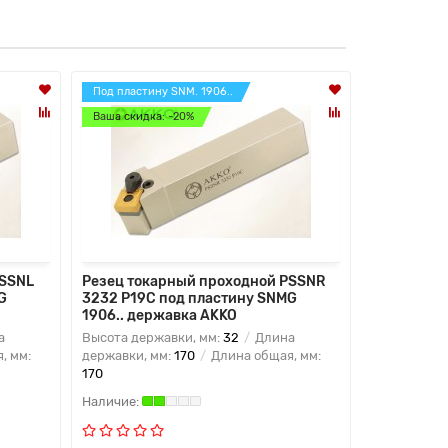
Под пластину SNM. 1906..
Под пластин
Ваша скидка: -20%
Ваша скидк
PSSNL
Резец токарный проходной PSSNR
Резец ток
G
3232 P19C под пластину SNMG
4040 S25C
1906.. державка AKKO
2509.. де
а
Высота державки, мм:
32
Длина
Высота дер
, мм:
державки, мм:
170
Длина общая, мм:
державки, 
170
250