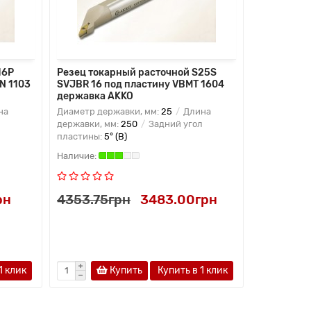
16P
Резец токарный расточной S25S
Резец ток
N 1103
SVJBR 16 под пластину VBMT 1604
SVJBL 16 
державка AKKO
державка
на
Диаметр державки, мм:
25
Длина
Диаметр де
державки, мм:
250
Задний угол
державки, 
пластины:
5° (B)
пластины:
5
рн
4353.75грн
3483.00грн
4353.75
1 клик
Купить
Купить в 1 клик