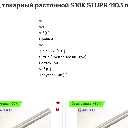
 токарный расточной S10K STUPR 1103 п
10
125
11° (P)
Правый
12
TP.. 1103.. (ISO)
S-тип (крепление винтом)
Расточной
93° (U)
Треугольник (T)
кидка: -20%
Ваша скидка: -20%