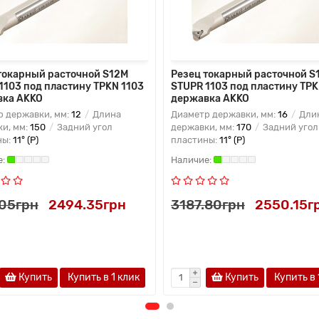
токарный расточной S12M
Резец токарный расточной S
1103 под пластину TPKN 1103
STUPR 1103 под пластину TPK
вка AKKO
державка AKKO
 державки, мм:
12
Длина
Диаметр державки, мм:
16
Дли
и, мм:
150
Задний угол
державки, мм:
170
Задний угол
ны:
11° (P)
пластины:
11° (P)
.05грн
2494.35грн
3187.80грн
2550.15г
Купить
Купить в 1 клик
Купить
Купить в 