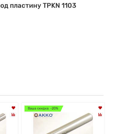
од пластину TPKN 1103
Ваша скидка: -20%
Ваша скидк