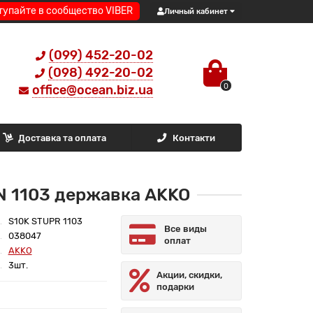
тупайте в сообщество VIBER
Личный кабинет
(099) 452-20-02
(098) 492-20-02
0
office@ocean.biz.ua
Доставка та оплата
Контакти
N 1103 державка AKKO
S10K STUPR 1103
Все виды
038047
оплат
AKKO
3шт.
Акции, скидки,
подарки