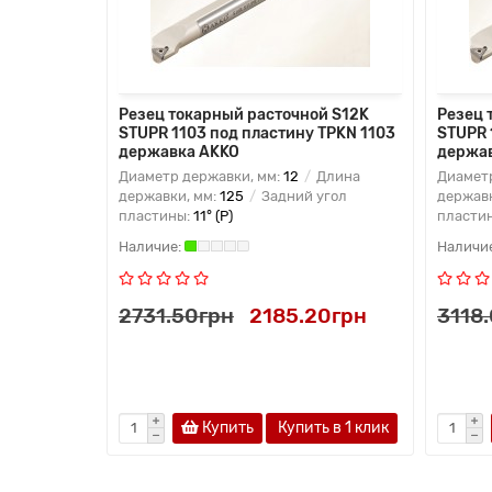
Резец токарный расточной S12K
Резец 
STUPR 1103 под пластину TPKN 1103
STUPR 
державка AKKO
держа
Диаметр державки, мм:
12
Длина
Диаметр
державки, мм:
125
Задний угол
державк
пластины:
11° (P)
пласти
2731.50грн
2185.20грн
3118
Купить
Купить в 1 клик