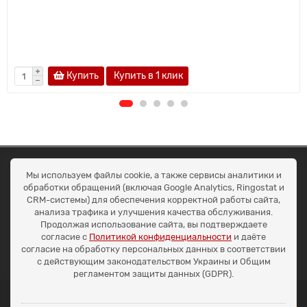
Купить
Купить в 1 клик
ОКЕАН ТРЕЙД
Мы используем файлы cookie, а также сервисы аналитики и
Договір публичної оферти
обработки обращений (включая Google Analytics, Ringostat и
Доставка та оплата
CRM-системы) для обеспечения корректной работы сайта,
Наші контакти
анализа трафика и улучшения качества обслуживания.
Умови повернення
Продолжая использование сайта, вы подтверждаете
+38 (099) 452-20-02
согласие с
Политикой конфиденциальности
и даёте
+38 (098) 492-20-02
согласие на обработку персональных данных в соответствии
office@ocean.biz.ua
с действующим законодательством Украины и Общим
регламентом защиты данных (GDPR).