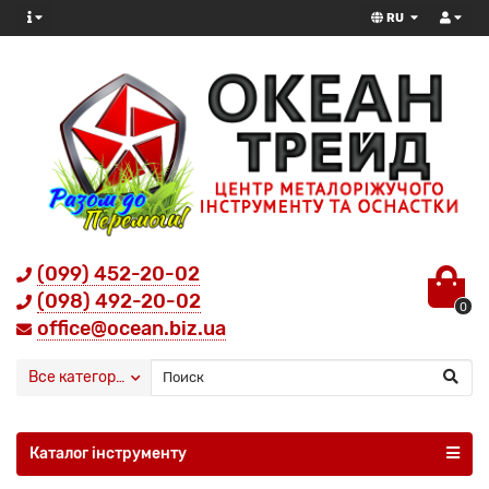
RU
(099) 452-20-02
(098) 492-20-02
0
office@ocean.biz.ua
Все категории
Каталог інструменту