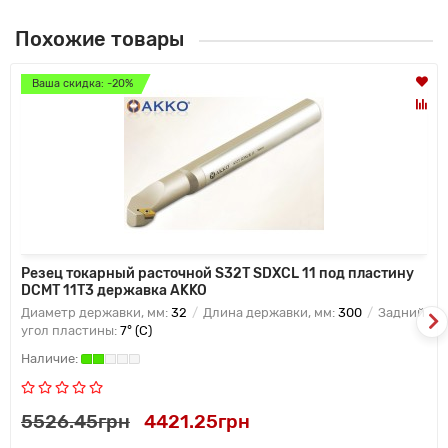
Похожие товары
Ваша скидка: -20%
Резец токарный расточной S32T SDXCL 11 под пластину
DCMT 11T3 державка AKKO
Диаметр державки, мм:
32
Длина державки, мм:
300
Задний
угол пластины:
7° (C)
5526.45грн
4421.25грн