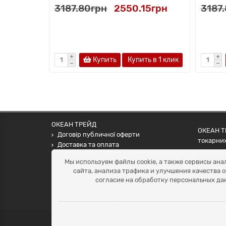
3187.80грн
2550.15грн
3187
Купить
Купить в 1 клик
ОКЕАН ТРЕЙД
ОКЕАН ТР
Договір публичної оферти
токарних
Доставка та оплата
наших па
Наші контакти
Мы используем файлы cookie, а также сервисы ана
Умови повернення
сайта, анализа трафика и улучшения качества 
+38 (099) 452-20-02
согласие на обработку персональных да
+38 (098) 492-20-02
office@ocean.biz.ua