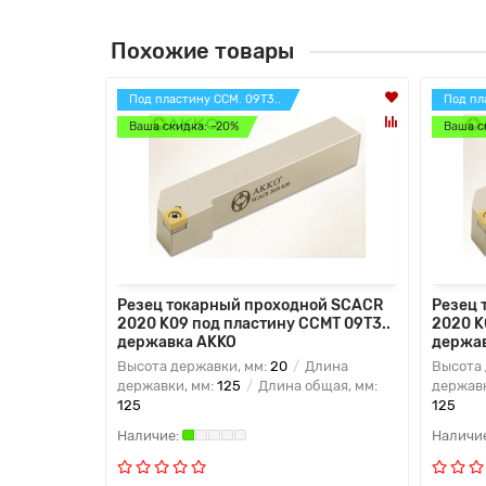
Похожие товары
Под пластину CCM. 09T3..
Под пл
Ваша скидка: -20%
Ваша с
Резец токарный проходной SCACR
Резец 
2020 K09 под пластину CCMT 09T3..
2020 K
державка AKKO
держа
Высота державки, мм:
20
Длина
Высота 
державки, мм:
125
Длина общая, мм:
державк
125
125