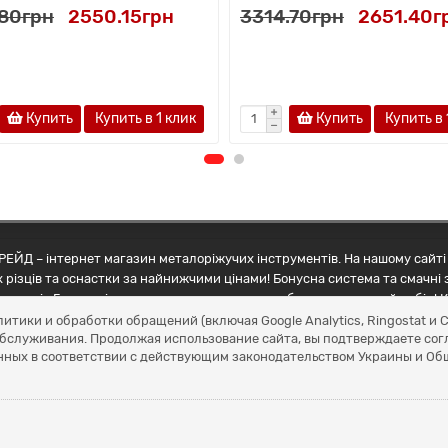
.80грн
2550.15грн
3314.70грн
2651.40г
Купить
Купить в 1 клик
Купить
Купить в 
ЕЙД – інтернет магазин металоріжучих інструментів. На нашому сайті 
 різців та оснастки за найнижчими цінами! Бонусна система та смачні 
ртнерів Грамотні менеджери допоможуть зробити правильний вибір! К
литики и обработки обращений (включая Google Analytics, Ringostat 
обслуживания. Продолжая использование сайта, вы подтверждаете сог
нных в соответствии с действующим законодательством Украины и О