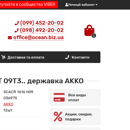
тупайте в сообщество VIBER
Личный кабинет
(099) 452-20-02
(098) 492-20-02
0
office@ocean.biz.ua
Доставка та оплата
Контакти
 09T3.. державка AKKO
SCACR 1616 H09
Все виды
036975
оплат
AKKO
12шт.
Акции, скидки,
подарки