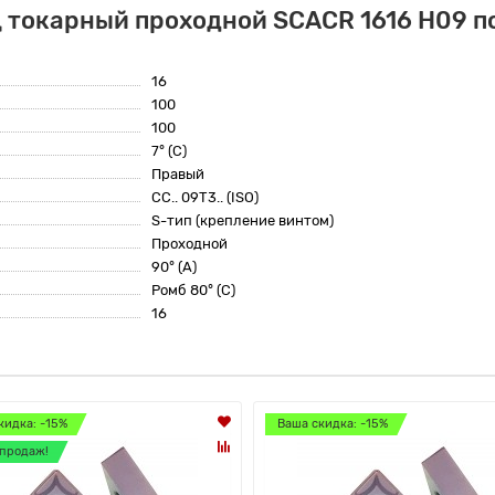
 токарный проходной SCACR 1616 H09 по
16
100
100
7° (C)
Правый
CC.. 09T3.. (ISO)
S-тип (крепление винтом)
Проходной
90° (A)
Ромб 80° (C)
16
кидка: -15%
Ваша скидка: -15%
продаж!