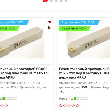
астину CCM. 09T3..
Под пластину CCM. 1204..
кидка: -20%
Ваша скидка: -20%
токарный проходной SCACL
Резец токарный проходной 
09 под пластину CCMT 09T3..
2525 M12 под пластину CCMT 
вка AKKO
державка AKKO
державки, мм:
20
Длина
Высота державки, мм:
25
Длин
и, мм:
125
Длина общая, мм:
державки, мм:
150
Длина общая
150