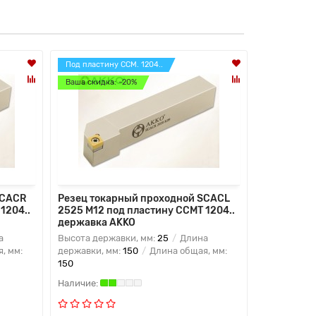
Под пластину CCM. 1204..
Под пласти
Ваша скидка: -20%
Ваша скидк
SCACR
Резец токарный проходной SCACL
Резец ток
1204..
2525 M12 под пластину CCMT 1204..
1010 E07 п
державка AKKO
державка
а
Высота державки, мм:
25
Длина
Высота дер
, мм:
державки, мм:
150
Длина общая, мм:
державки, 
150