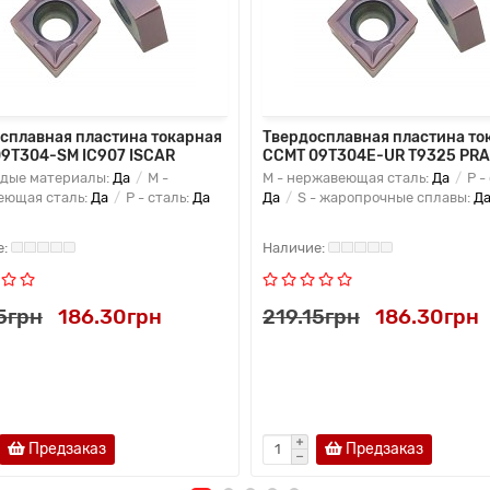
сплавная пластина токарная
Твердосплавная пластина то
9T304-SM IC907 ISCAR
CCMT 09T304E-UR T9325 PR
рдые материалы:
Да
M -
M - нержавеющая сталь:
Да
P -
еющая сталь:
Да
P - сталь:
Да
Да
S - жаропрочные сплавы:
Д
5грн
186.30грн
219.15грн
186.30грн
Предзаказ
Предзаказ