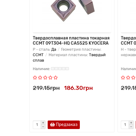
 токарная
Твердосплавная пластина токарная
Твердо
CCMT 09T304-HQ CA5525 KYOCERA
CCMT 0
астины:
P - сталь:
Да
Геометрия пластины:
H - тве
:
Твердый
CCMT
Материал пластины:
Твердый
нержав
сплав
грн
219.15грн
186.30грн
219.1
Предзаказ