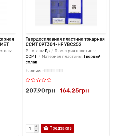
карная
Твердосплавная пластина токарная
Твердоспл
AMET
CCMT 09T304-HF YBC252
CCMT 09T
 сталь:
P - сталь:
Да
Геометрия пластины:
P - сталь:
Д
а
CCMT
Материал пластины:
Твердый
CCMT
Мат
сплав
сплав
207.90грн
164.25грн
207.90г
Предзаказ