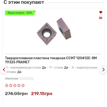
С этим покупают
Ваша скидка: -20%
Твердосплавная пластина токарная CCMT 120412E-RM
T9325 PRAMET
M - нержавеющая сталь:
Да
P - сталь:
Да
S - жаропрочные
сплавы:
Да
274.05грн
219.15грн