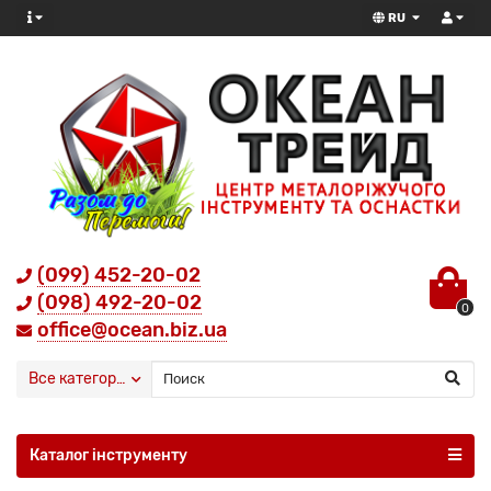
RU
(099) 452-20-02
(098) 492-20-02
0
office@ocean.biz.ua
Все категории
Каталог інструменту