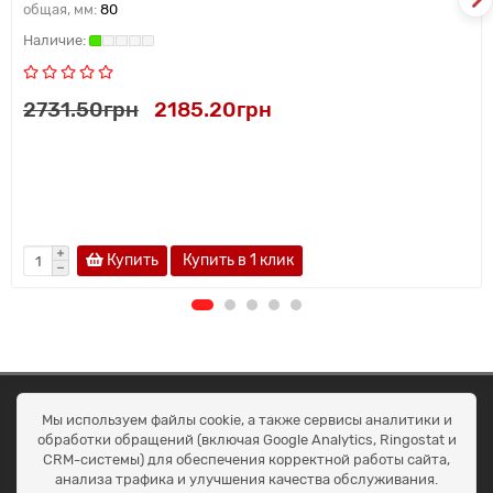
общая, мм:
80
2731.50грн
2185.20грн
Купить
Купить в 1 клик
ОКЕАН ТРЕЙД
Мы используем файлы cookie, а также сервисы аналитики и
Договір публичної оферти
обработки обращений (включая Google Analytics, Ringostat и
Доставка та оплата
CRM-системы) для обеспечения корректной работы сайта,
Наші контакти
анализа трафика и улучшения качества обслуживания.
Умови повернення