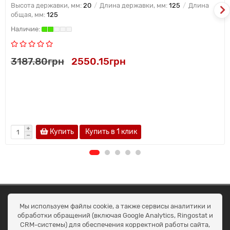
Высота державки, мм:
20
Длина державки, мм:
125
Длина
общая, мм:
125
3187.80грн
2550.15грн
Купить
Купить в 1 клик
ОКЕАН ТРЕЙД
Мы используем файлы cookie, а также сервисы аналитики и
Договір публичної оферти
обработки обращений (включая Google Analytics, Ringostat и
Доставка та оплата
CRM-системы) для обеспечения корректной работы сайта,
Наші контакти