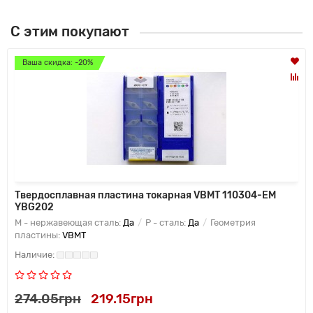
С этим покупают
Ваша скидка: -20%
Твердосплавная пластина токарная VBMT 110304-EM
YBG202
M - нержавеющая сталь:
Да
P - сталь:
Да
Геометрия
пластины:
VBMT
274.05грн
219.15грн