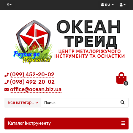
RU
(099) 452-20-02
(098) 492-20-02
0
office@ocean.biz.ua
Все категории
Каталог інструменту