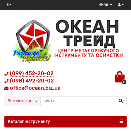
RU
(099) 452-20-02
(098) 492-20-02
0
office@ocean.biz.ua
Все категории
Каталог інструменту