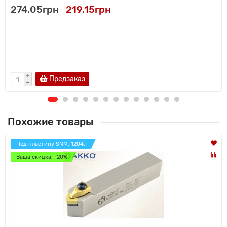
274.05грн
219.15грн
Предзаказ
Похожие товары
Под пластину SNM. 1204..
Ваша скидка: -20%