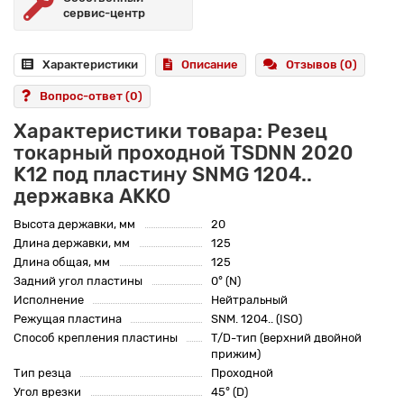
сервис-центр
Характеристики
Описание
Отзывов (0)
Вопрос-ответ
(0)
Характеристики товара: Резец
токарный проходной TSDNN 2020
K12 под пластину SNMG 1204..
державка AKKO
Высота державки, мм
20
Длина державки, мм
125
Длина общая, мм
125
Задний угол пластины
0° (N)
Исполнение
Нейтральный
Режущая пластина
SNM. 1204.. (ISO)
Способ крепления пластины
T/D-тип (верхний двойной
прижим)
Тип резца
Проходной
Угол врезки
45° (D)