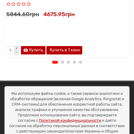
5844.60грн
4675.95грн
Купить
Купить в 1 клик
ОКЕАН ТРЕЙД
Мы используем файлы cookie, а также сервисы аналитики и
Договір публичної оферти
обработки обращений (включая Google Analytics, Ringostat и
Доставка та оплата
CRM-системы) для обеспечения корректной работы сайта,
Наші контакти
анализа трафика и улучшения качества обслуживания.
Умови повернення
Продолжая использование сайта, вы подтверждаете
+38 (099) 452-20-02
согласие с
Политикой конфиденциальности
и даёте
+38 (098) 492-20-02
согласие на обработку персональных данных в соответствии
office@ocean.biz.ua
с действующим законодательством Украины и Общим