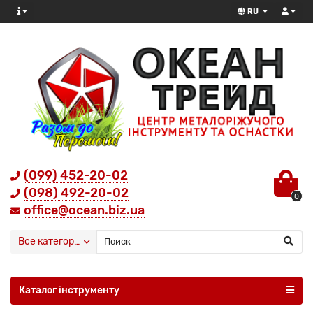
RU
(099) 452-20-02
(098) 492-20-02
0
office@ocean.biz.ua
Все категории
Каталог інструменту