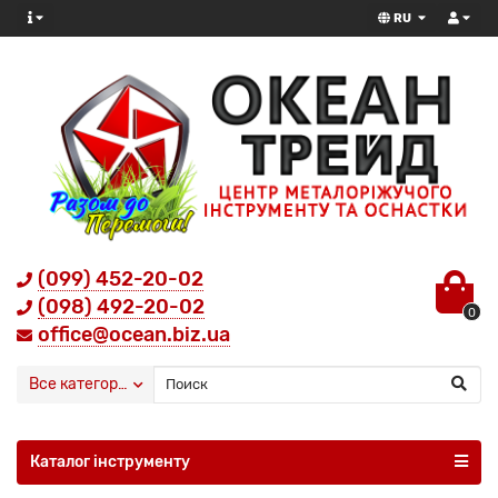
RU
(099) 452-20-02
(098) 492-20-02
0
office@ocean.biz.ua
Все категории
Каталог інструменту