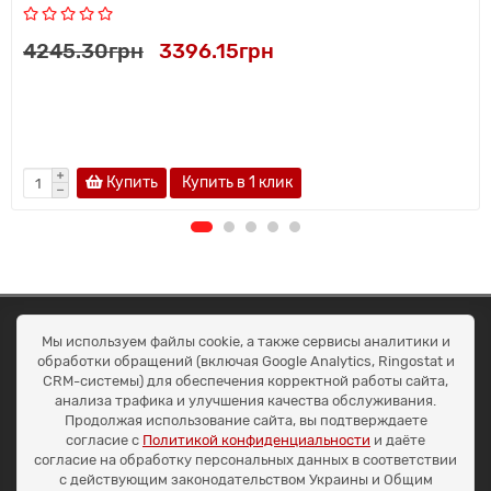
4245.30грн
3396.15грн
Купить
Купить в 1 клик
ОКЕАН ТРЕЙД
Мы используем файлы cookie, а также сервисы аналитики и
Договір публичної оферти
обработки обращений (включая Google Analytics, Ringostat и
Доставка та оплата
CRM-системы) для обеспечения корректной работы сайта,
Наші контакти
анализа трафика и улучшения качества обслуживания.
Умови повернення
Продолжая использование сайта, вы подтверждаете
+38 (099) 452-20-02
согласие с
Политикой конфиденциальности
и даёте
+38 (098) 492-20-02
согласие на обработку персональных данных в соответствии
office@ocean.biz.ua
с действующим законодательством Украины и Общим