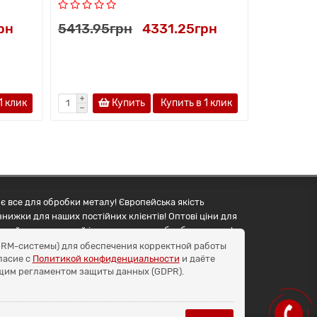
рн
5413.95грн
4331.25грн
5967.90
1 клик
Купить
Купить в 1 клик
є все для обробки металу! Європейська якість
знижки для наших постійних клієнтів! Оптові ціни для
упуйте правильний інструмент для обробки металу!
и CRM-системы) для обеспечения корректной работы
ласие с
Политикой конфиденциальности
и даёте
бщим регламентом защиты данных (GDPR).