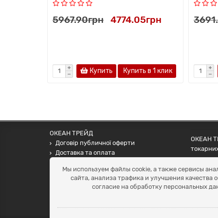
5967.90грн
4774.05грн
3691
Купить
Купить в 1 клик
ОКЕАН ТРЕЙД
ОКЕАН ТР
Договір публичної оферти
токарних
Доставка та оплата
наших па
Наші контакти
Мы используем файлы cookie, а также сервисы ана
Умови повернення
сайта, анализа трафика и улучшения качества 
+38 (099) 452-20-02
согласие на обработку персональных да
+38 (098) 492-20-02
office@ocean.biz.ua