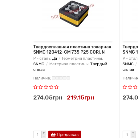
 токарная
Твердосплавная пластина токарная
Твердо
SNMG 120412-CM 735 P25 CORUN
SNMG 1
астины:
P - сталь:
Да
Геометрия пластины:
P - стал
:
Твердый
SNMG
Материал пластины:
Твердый
SNMG
сплав
сплав
рн
274.05грн
219.15грн
274.
Предзаказ