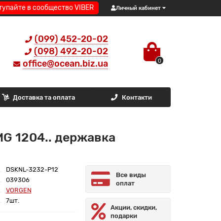
тупайте в сообщество VIBER
Личный кабинет
(099) 452-20-02
(098) 492-20-02
0
office@ocean.biz.ua
Доставка та оплата
Контакти
G 1204.. державка
DSKNL-3232-P12
Все виды
039306
оплат
VORGEN
7шт.
Акции, скидки,
подарки