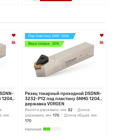
Под пластину SNM. 1204..
Под пластин
Ваша скидка: -20%
Ваша скидк
DSDNN-
Резец токарный проходной DSDNN-
Резец ток
 1204..
3232-P12 под пластину SNMG 1204..
3232-P15 
державка VORGEN
державка
а
Высота державки, мм:
32
Длина
Высота дер
, мм:
державки, мм:
170
Длина общая, мм:
державки, 
170
170