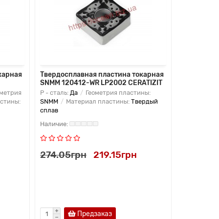
карная
Твердосплавная пластина токарная
Твердоспл
SNMM 120412-WR LP2002 CERATIZIT
SNMG 120
метрия
P - сталь:
Да
Геометрия пластины:
M - нержав
стины:
SNMM
Материал пластины:
Твердый
пластины:
сплав
Твердый сп
274.05грн
219.15грн
219.15г
Предзаказ