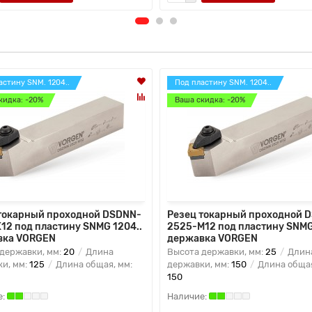
астину SNM. 1204..
Под пластину SNM. 1204..
кидка: -20%
Ваша скидка: -20%
токарный проходной DSDNN-
Резец токарный проходной 
12 под пластину SNMG 1204..
2525-M12 под пластину SNMG
вка VORGEN
державка VORGEN
державки, мм:
20
Длина
Высота державки, мм:
25
Длин
и, мм:
125
Длина общая, мм:
державки, мм:
150
Длина общая
150