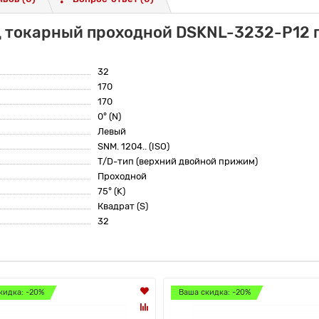
 токарный проходной DSKNL-3232-P12 п
32
170
170
0° (N)
Левый
SNM. 1204.. (ISO)
T/D-тип (верхний двойной прижим)
Проходной
75° (K)
Квадрат (S)
32
кидка: -20%
Ваша скидка: -20%