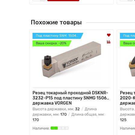
Похожие товары
Под пластину SNM. 1504..
Под пл
Ваша скидка: -20%
Ваша с
Резец токарный проходной DSKNR-
Резец 
3232-P15 под пластину SNMG 1506..
2020-K
державка VORGEN
держа
Высота державки, мм:
32
Длина
Высота 
державки, мм:
170
Длина общая, мм:
державк
170
125