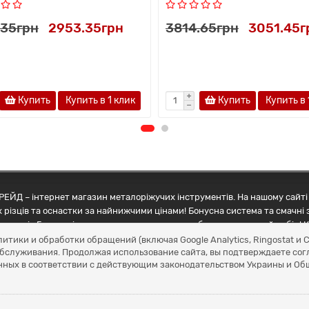
.35грн
2953.35грн
3814.65грн
3051.45г
Купить
Купить в 1 клик
Купить
Купить в 
ЕЙД – інтернет магазин металоріжучих інструментів. На нашому сайті 
 різців та оснастки за найнижчими цінами! Бонусна система та смачні 
ртнерів Грамотні менеджери допоможуть зробити правильний вибір! К
литики и обработки обращений (включая Google Analytics, Ringostat 
обслуживания. Продолжая использование сайта, вы подтверждаете сог
нных в соответствии с действующим законодательством Украины и О