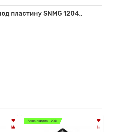
од пластину SNMG 1204..
Ваша скидка: -20%
Ваша скидк