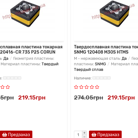
сплавная пластина токарная
Твердосплавная пластина то
20416-CR 735 P25 CORUN
SNMG 120408 M30S HTMS
ь:
Да
Геометрия пластины:
M - нержавеющая сталь:
Да
Гео
Материал пластины:
Твердый
пластины:
SNMG
Материал пла
Твердый сплав
05грн
219.15грн
274.05грн
219.15грн
Предзаказ
Предзаказ