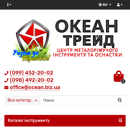
RU
(099) 452-20-02
(098) 492-20-02
0
office@ocean.biz.ua
Все категории
Каталог інструменту