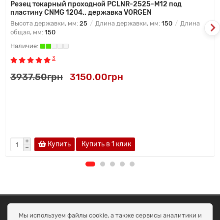
Резец токарный проходной PCLNR-2525-M12 под
пластину CNMG 1204.. державка VORGEN
Высота державки, мм:
25
Длина державки, мм:
150
Длина
общая, мм:
150
3
3937.50грн
3150.00грн
Купить
Купить в 1 клик
ОКЕАН ТРЕЙД
Мы используем файлы cookie, а также сервисы аналитики и
Договір публичної оферти