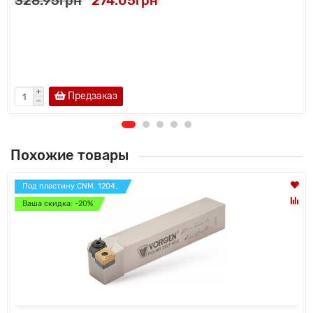
328.95грн
274.05грн
Предзаказ
Похожие товары
Под пластину CNM. 1204..
Ваша скидка: -20%