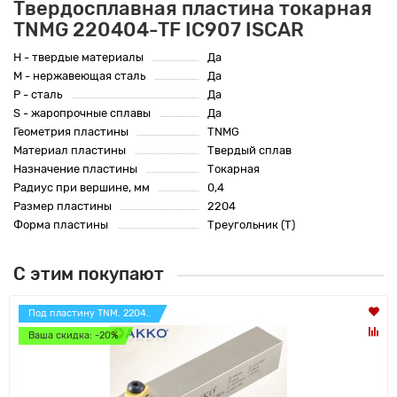
Твердосплавная пластина токарная
TNMG 220404-TF IC907 ISCAR
H - твердые материалы
Да
M - нержавеющая сталь
Да
P - сталь
Да
S - жаропрочные сплавы
Да
Геометрия пластины
TNMG
Материал пластины
Твердый сплав
Назначение пластины
Токарная
Радиус при вершине, мм
0,4
Размер пластины
2204
Форма пластины
Треугольник (T)
С этим покупают
Под пластину TNM. 2204..
Ваша скидка: -20%