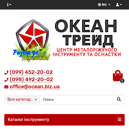
RU
(099) 452-20-02
(098) 492-20-02
0
office@ocean.biz.ua
Все категории
Каталог інструменту