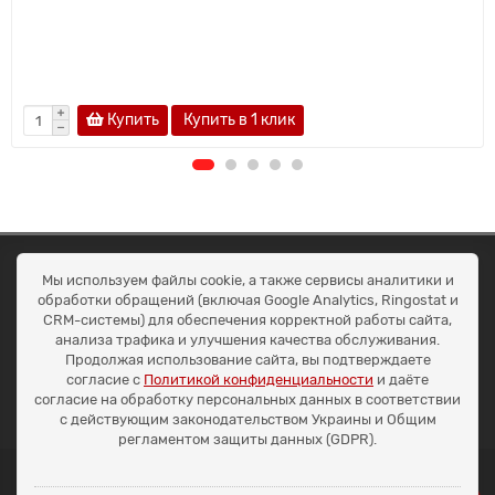
Купить
Купить в 1 клик
ОКЕАН ТРЕЙД
Мы используем файлы cookie, а также сервисы аналитики и
Договір публичної оферти
обработки обращений (включая Google Analytics, Ringostat и
Доставка та оплата
CRM-системы) для обеспечения корректной работы сайта,
Наші контакти
анализа трафика и улучшения качества обслуживания.
Умови повернення
Продолжая использование сайта, вы подтверждаете
+38 (099) 452-20-02
согласие с
Политикой конфиденциальности
и даёте
+38 (098) 492-20-02
согласие на обработку персональных данных в соответствии
office@ocean.biz.ua
с действующим законодательством Украины и Общим
регламентом защиты данных (GDPR).