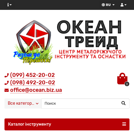
RU
(099) 452-20-02
(098) 492-20-02
0
office@ocean.biz.ua
Все категории
Каталог інструменту