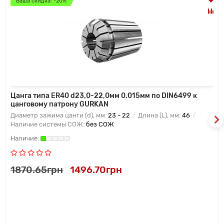
Ваша скидка: -20%
Цанга типа ER40 d23,0-22,0мм 0.015мм по DIN6499 к
цанговому патрону GURKAN
Диаметр зажима цанги (d), мм:
23 - 22
Длина (L), мм:
46
Наличие системы СОЖ:
без СОЖ
1870.65грн
1496.70грн