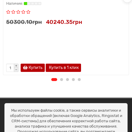
50300.10грн
40240.35грн
Купить
Купить в 1 клик
ОКЕАН ТРЕЙД
Мы используем файлы cookie, а также сервисы аналитики и
Договір публичної оферти
обработки обращений (включая Google Analytics, Ringostat и
Доставка та оплата
CRM-системы) для обеспечения корректной работы сайта,
Наші контакти
анализа трафика и улучшения качества обслуживания.
Умови повернення
Продолжая использование сайта, вы подтверждаете