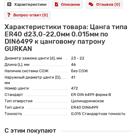
Характеристики
Описание
Отзывов (0)
Вопрос-ответ
(0)
Характеристики товара: Цанга типа
ER40 d23,0-22,0мм 0.015мм по
DIN6499 к цанговому патрону
GURKAN
Диаметр зажима цанги (d), мм
23 - 22
Длина (L), мм
46
Наличие системы СОЖ
без СОЖ
Наружный диаметр цанги (D),
41
мм
Номер цанги
472
Стандарт
ER DIN 6499 форма B
Тип отверстия
Цилиндрическое
Тип цанги
ER40 DIN6499
Точность
0,015 Стандартная точность
С этим покупают