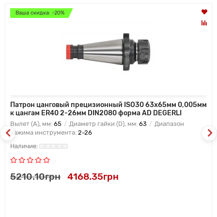
Ваша скидка: -20%
Патрон цанговый прецизионный ISO30 63x65мм 0,005мм
к цангам ER40 2-26мм DIN2080 форма AD DEGERLI
Вылет (A), мм:
65
Диаметр гайки (D), мм:
63
Диапазон
зажима инструмента:
2-26
5210.10грн
4168.35грн