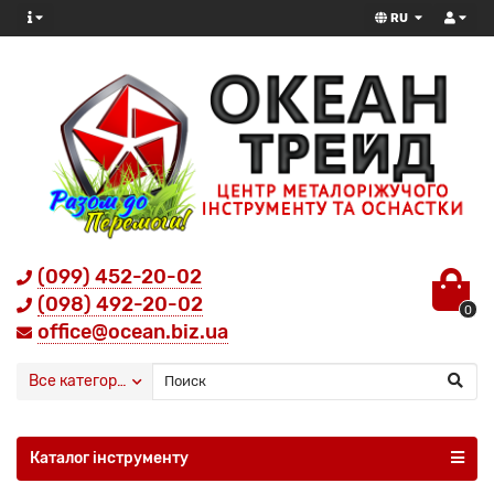
RU
(099) 452-20-02
(098) 492-20-02
0
office@ocean.biz.ua
Все категории
Каталог інструменту