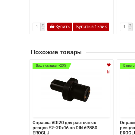
Купить
Купить в 1 клик
Похожие товары
Ваша скидка: -20%
Ваша с
Оправка VDI20 для расточных
Оправк
резцов Е2-20х16 по DIN 69880
резцов
EROGLU
EROGL