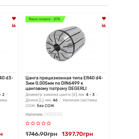
Ваша скидка: -20%
Ваша скидк
40 d3-
Цанга прецизионная типа ER40 d4-
Цанга пре
3мм 0.005мм по DIN6499 к
4мм 0.005
цанговому патрону DEGERLI
цанговому
- 2
Диаметр зажима цанги (d), мм:
4 - 3
Диаметр заж
темы
Длина (L), мм:
46
Наличие системы
Длина (L), м
СОЖ:
без СОЖ
СОЖ:
без 
н
1746.90грн
1397.70грн
1746.90