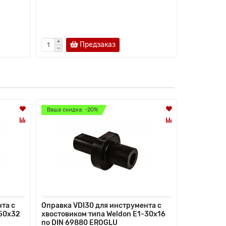
Предзаказ
Ваша скидка: -20%
Ваша скидк
та с
Оправка VDI30 для инструмента с
Оправка V
-50х32
хвостовиком типа Weldon Е1-30х16
хвостовик
по DIN 69880 EROGLU
по DIN 69