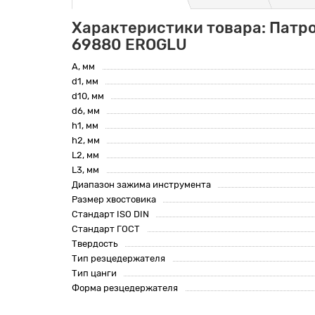
Характеристики товара: Патро
69880 EROGLU
A, мм
d1, мм
d10, мм
d6, мм
h1, мм
h2, мм
L2, мм
L3, мм
Диапазон зажима инструмента
Размер хвостовика
Стандарт ISO DIN
Стандарт ГОСТ
Твердость
Тип резцедержателя
Тип цанги
Форма резцедержателя