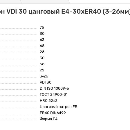
н VDI 30 цанговый E4-30xER40 (3-26мм) 
75
30
63
68
28
30
58
22
3-26
VDI 30
DIN ISO 10889-6
ГОСТ 24900-81
HRC 52±2
Цанговый патрон ER
ER40 DIN6499
Форма E4