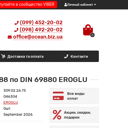
тупайте в сообщество VIBER
Личный кабинет
(099) 452-20-02
(098) 492-20-02
0
office@ocean.biz.ua
Доставка та оплата
Контакти
388 по DIN 69880 EROGLU
309.02.26.75
Все виды
046304
оплат
EROGLU
0шт.
Акции, скидки,
September 2026
подарки