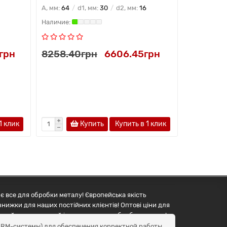
2
A, мм:
64
d1, мм:
30
d2, мм:
16
A, мм:
67
d
грн
8258.40грн
6606.45грн
8633.70
1 клик
Купить
Купить в 1 клик
є все для обробки металу! Європейська якість
знижки для наших постійних клієнтів! Оптові ціни для
упуйте правильний інструмент для обробки металу!
и CRM-системы) для обеспечения корректной работы