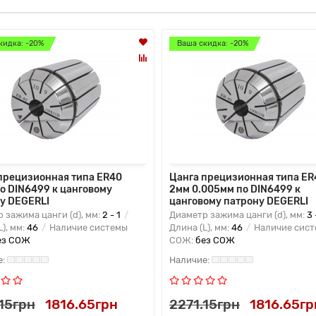
кидка: -20%
Ваша скидка: -20%
прецизионная типа ER40
Цанга прецизионная типа ER
о DIN6499 к цанговому
2мм 0.005мм по DIN6499 к
у DEGERLI
цанговому патрону DEGERLI
 зажима цанги (d), мм:
2 - 1
Диаметр зажима цанги (d), мм:
3 
L), мм:
46
Наличие системы
Длина (L), мм:
46
Наличие сис
ез СОЖ
СОЖ:
без СОЖ
15грн
1816.65грн
2271.15грн
1816.65гр