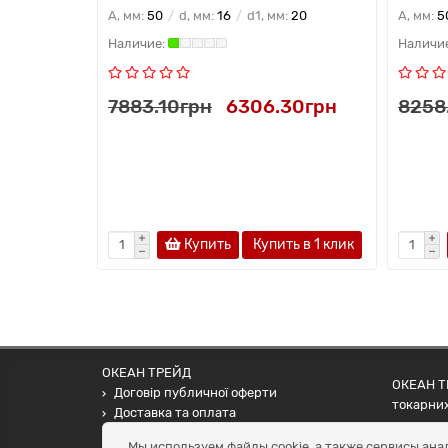
A, мм:
50
d, мм:
16
d1, мм:
20
A, мм:
5
7883.10грн
6306.30грн
8258
Купить
Купить в 1 клик
ОКЕАН ТРЕЙД
ОКЕАН ТР
Договір публичної оферти
токарних
Доставка та оплата
наших па
Наші контакти
Мы используем файлы cookie, а также сервисы ана