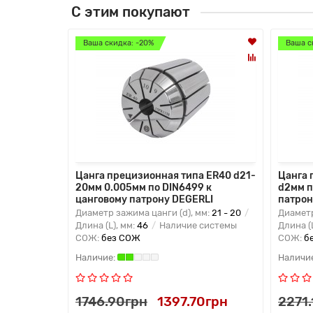
С этим покупают
Ваша скидка: -20%
Ваша с
1,8мм
Цанга прецизионная типа ER40 d21-
Цанга 
нговому
20мм 0.005мм по DIN6499 к
d2мм п
цанговому патрону DEGERLI
патрон
м:
32 -
Диаметр зажима цанги (d), мм:
21 - 20
Диаметр
личие
Длина (L), мм:
46
Наличие системы
Длина (
СОЖ:
без СОЖ
СОЖ:
б
45грн
1746.90грн
1397.70грн
2271.