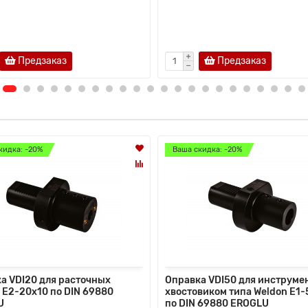
Предзаказ
Предзаказ
кидка: -20%
Ваша скидка: -20%
а VDI20 для расточных
Оправка VDI50 для инструмен
 Е2-20х10 по DIN 69880
хвостовиком типа Weldon Е1
U
по DIN 69880 EROGLU