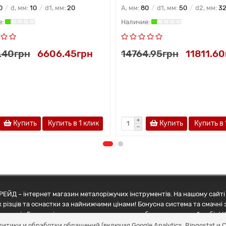
0
d, мм:
10
d1, мм:
20
A, мм:
80
d1, мм:
50
d2, мм:
3
.40грн
6606.45грн
14764.95грн
11811.60
Купить
Купить в 1 клик
Купить
Купить в 
ЕЙД – інтернет магазин металоріжучих інструментів. На нашому сайті 
 різців та оснастки за найнижчими цінами! Бонусна система та смачні 
ртнерів Грамотні менеджери допоможуть зробити правильний вибір! К
литики и обработки обращений (включая Google Analytics, Ringostat 