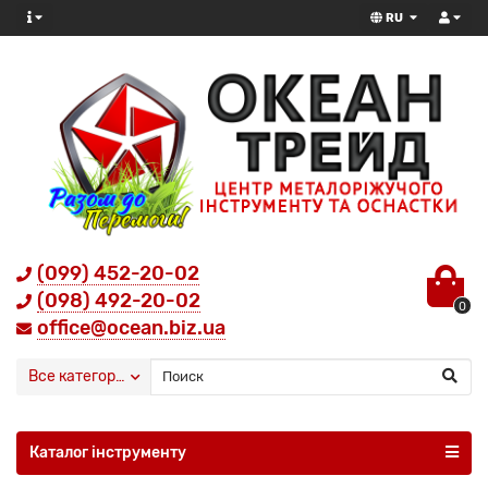
RU
(099) 452-20-02
(098) 492-20-02
0
office@ocean.biz.ua
Все категории
Каталог інструменту