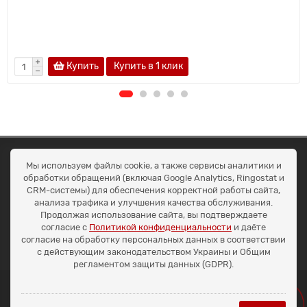
Купить
Купить в 1 клик
ОКЕАН ТРЕЙД
Мы используем файлы cookie, а также сервисы аналитики и
Договір публичної оферти
обработки обращений (включая Google Analytics, Ringostat и
Доставка та оплата
CRM-системы) для обеспечения корректной работы сайта,
Наші контакти
анализа трафика и улучшения качества обслуживания.
Умови повернення
Продолжая использование сайта, вы подтверждаете
+38 (099) 452-20-02
согласие с
Политикой конфиденциальности
и даёте
+38 (098) 492-20-02
согласие на обработку персональных данных в соответствии
office@ocean.biz.ua
с действующим законодательством Украины и Общим
регламентом защиты данных (GDPR).