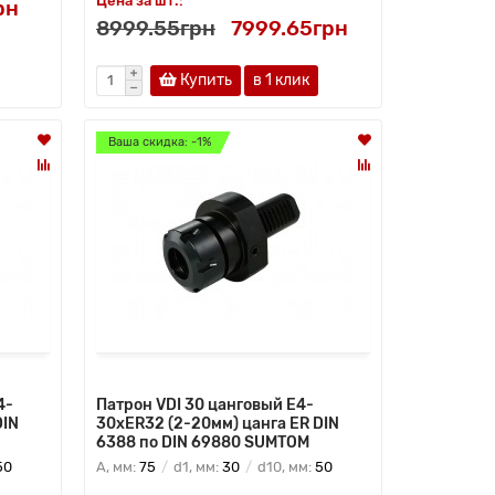
Цена за шт.:
рн
8999.55грн
7999.65грн
Купить
в 1 клик
Ваша скидка: -1%
4-
Патрон VDI 30 цанговый E4-
DIN
30xER32 (2-20мм) цанга ER DIN
6388 по DIN 69880 SUMTOM
50
A, мм:
75
d1, мм:
30
d10, мм:
50