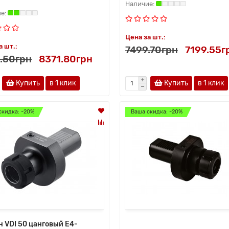
Цена за шт.:
а шт.:
7499.70грн
7199.55г
.50грн
8371.80грн
Купить
в 1 клик
Купить
в 1 клик
скидка: -20%
Ваша скидка: -20%
н VDI 50 цанговый E4-