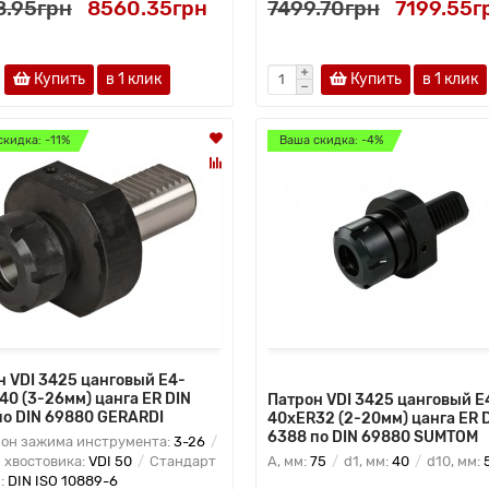
8.95грн
8560.35грн
7499.70грн
7199.55г
Купить
в 1 клик
Купить
в 1 клик
скидка: -11%
Ваша скидка: -4%
н VDI 3425 цанговый E4-
40 (3-26мм) цанга ER DIN
Патрон VDI 3425 цанговый E
по DIN 69880 GERARDI
40xER32 (2-20мм) цанга ER 
6388 по DIN 69880 SUMTOM
он зажима инструмента:
3-26
 хвостовика:
VDI 50
Стандарт
A, мм:
75
d1, мм:
40
d10, мм:
N:
DIN ISO 10889-6