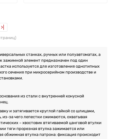
>|
 страниц)
версальных станках, ручных или полуавтоматах, а
ак зажимной элемент предназначен под один
настка используется для изготовления однотипных
ного сечения при микросерийном производстве и
становками.
снования из стали с внутренней конусной
нец.
авку и затягивается круглой гайкой со шлицами,
, из-за чего лепестки сжимаются, охватывая
атических – хвостовик втягиваемой цанговой втулки
нии тяги прорезная втулка зажимается или
ная обжимная втулка патрона: фиксация происходит