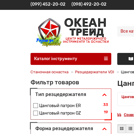
(099) 452-20-02
(098) 492-20-02
Все ка
Каталог інструменту
Станочная оснастка
Резцедержатели VDI
Цангов
Цанг
Фильтр товаров
Тип резцедержателя
Цангов
33
Цанговый патрон ER
19
Цанговый патрон OZ
Срав
Форма резцедержателя