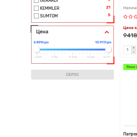
GERARDI
21
KEMMLER
5
SUMTOM
Цена з
Цена
9418
6 899грн
15 917грн
6 899
9 154
11 408
13 663
15 917
Ваша 
СБРОС
Патро