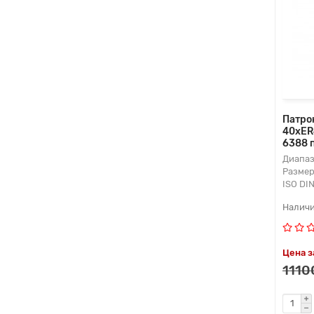
Патро
40xER
6388 
Диапаз
Размер
ISO DI
Цена з
1110