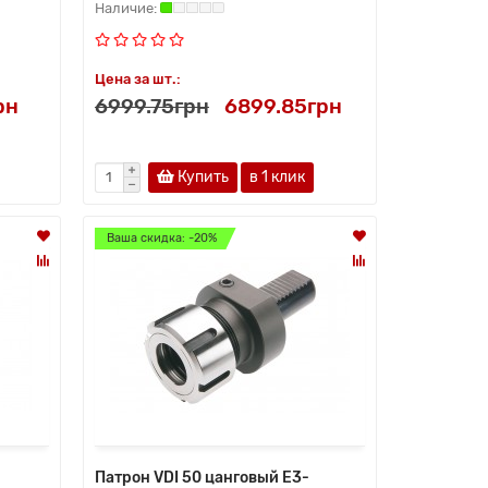
Цена за шт.:
рн
6999.75грн
6899.85грн
Купить
в 1 клик
Ваша скидка: -20%
Патрон VDI 50 цанговый E3-