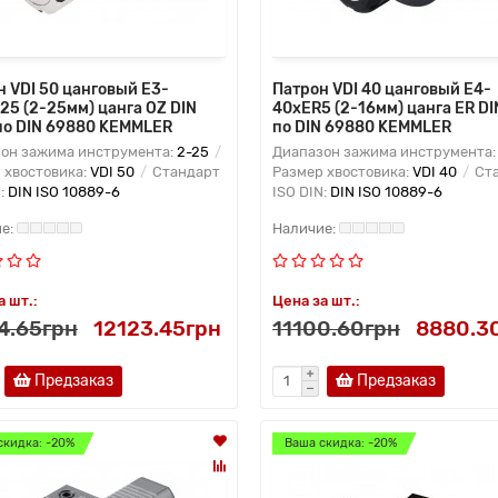
н VDI 50 цанговый E3-
Патрон VDI 40 цанговый E4-
25 (2-25мм) цанга OZ DIN
40xER5 (2-16мм) цанга ER DI
по DIN 69880 KEMMLER
по DIN 69880 KEMMLER
он зажима инструмента:
2-25
Диапазон зажима инструмента
 хвостовика:
VDI 50
Стандарт
Размер хвостовика:
VDI 40
Ста
N:
DIN ISO 10889-6
ISO DIN:
DIN ISO 10889-6
а шт.:
Цена за шт.:
4.65грн
12123.45грн
11100.60грн
8880.3
Предзаказ
Предзаказ
скидка: -20%
Ваша скидка: -20%