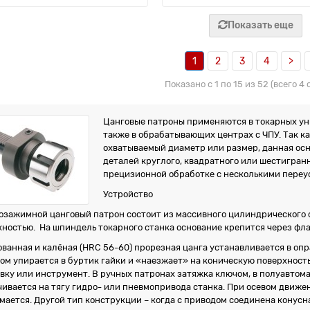
Показать еще
1
2
3
4
>
Показано с 1 по 15 из 52 (всего 4
Цанговые патроны применяются в токарных уни
также в обрабатывающих центрах с ЧПУ. Так к
охватываемый диаметр или размер, данная ос
деталей круглого, квадратного или шестигран
прецизионной обработке с несколькими переу
Устройство
озажимной цанговый патрон состоит из массивного цилиндрического о
хностью. На шпиндель токарного станка основание крепится через фла
анная и калёная (HRC 56-60) прорезная цанга устанавливается в опр
ом упирается в буртик гайки и «наезжает» на коническую поверхность
вку или инструмент. В ручных патронах затяжка ключом, в полуавтом
чивается на тягу гидро- или пневмопривода станка. При осевом движе
мается. Другой тип конструкции – когда с приводом соединена конус