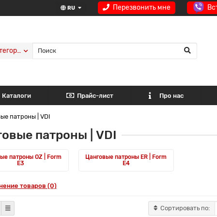
Перезвонить мне
Вс
RU
тегории
Каталоги
Прайс-лист
Про нас
ые патроны | VDI
овые патроны | VDI
ые патроны OZ | Form
Цанговые патроны ER | Form
Е3
Е4
нение товаров (0)
Сортировать по: