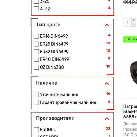
9
1112
3-26
4
4-32
Тип цанги
4
ER16 DIN6499
Ваша 
10
ER25 DIN6499
10
ER32 DIN6499
9
ER40 DIN6499
19
OZ DIN6388
Наличие
46
Уточнить наличие
6
Гарантированное наличие
Патро
50xER
6388 
Производители
Диапаз
23
Размер
EROGLU
ISO DI
3