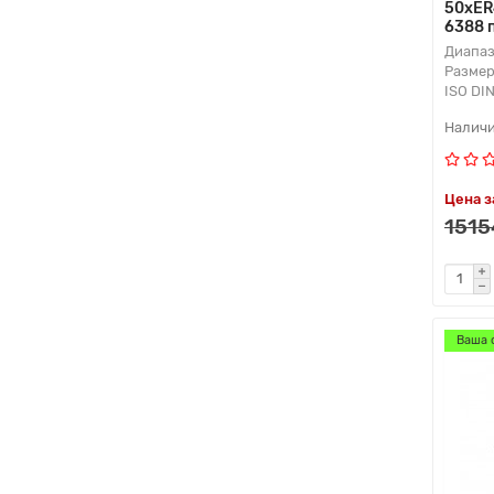
50xER
6388 
Диапаз
Размер
ISO DI
Цена з
1515
Ваша 