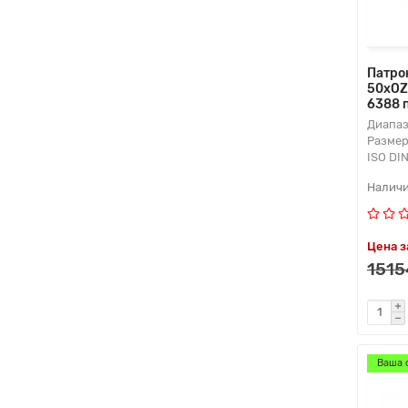
Патро
50xOZ
6388 
Диапаз
Размер
ISO DI
Цена з
1515
Ваша 