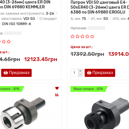
40 (3-26мм) цанга ER DIN
Патрон VDI 50 цанговый E4-
по DIN 69880 KEMMLER
50xER40 (3-26мм) цанга ER 
6388 по DIN 69880 EROGLU
он зажима инструмента:
3-26
 хвостовика:
VDI 50
Стандарт
A, мм:
75
d1, мм:
50
d10, мм:
N:
DIN ISO 10889-6
Цена за шт.:
а шт.:
17392.50грн
13914.
4.65грн
12123.45грн
Предзаказ
Предзаказ
скидка: -20%
Ваша скидка: -20%