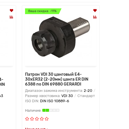
Ваша скидка: -11%
Патрон VDI 30 цанговый E4-
30xER32 (2-20мм) цанга ER DIN
4-
6388 по DIN 69880 GERARDI
DIN
Диапазон зажима инструмента:
2-20
63
Размер хвостовика:
VDI 30
Стандарт
ISO DIN:
DIN ISO 10889-6