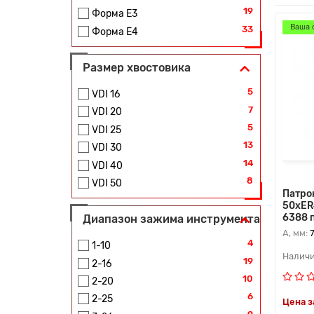
19
Форма E3
Ваша 
33
Форма E4
Размер хвостовика
5
VDI 16
7
VDI 20
5
VDI 25
13
VDI 30
14
VDI 40
8
VDI 50
Патро
50xER
6388 
Диапазон зажима инструмента
A, мм:
4
1-10
19
2-16
10
2-20
6
2-25
Цена з