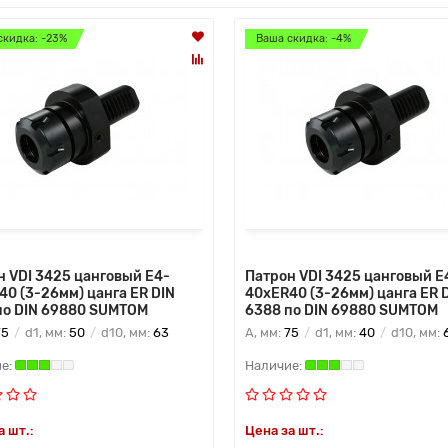
скидка: -23%
Ваша скидка: -4%
н VDI 3425 цанговый E4-
Патрон VDI 3425 цанговый E
40 (3-26мм) цанга ER DIN
40xER40 (3-26мм) цанга ER 
по DIN 69880 SUMTOM
6388 по DIN 69880 SUMTOM
75
d1, мм:
50
d10, мм:
63
A, мм:
75
d1, мм:
40
d10, мм:
а шт.:
Цена за шт.: