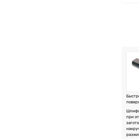
Быстр
повер
Шлифов
при эт
загото
накру
разжи