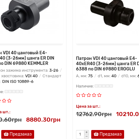
н VDI 40 цанговый E4-
40 (3-26мм) цанга ER DIN
Патрон VDI 40 цанговый E4-
по DIN 69880 KEMMLER
40xER40 (3-26мм) цанга ER 
6388 по DIN 69880 EROGLU
он зажима инструмента:
3-26
 хвостовика:
VDI 40
Стандарт
A, мм:
75
d1, мм:
40
d10, мм:
N:
DIN ISO 10889-6
Цена за шт.:
а шт.:
12762.90грн
10210.
0.60грн
8880.30грн
Предзаказ
Предзаказ