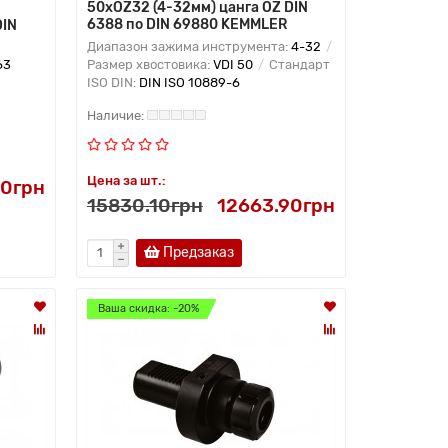
50xOZ32 (4-32мм) цанга OZ DIN
6388 по DIN 69880 KEMMLER
DIN
Диапазон зажима инструмента:
4-32
63
Размер хвостовика:
VDI 50
Стандарт
ISO DIN:
DIN ISO 10889-6
Цена за шт.:
00грн
15830.10грн
12663.90грн
Предзаказ
Ваша скидка: -20%