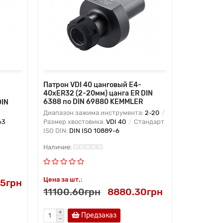
Патрон VDI 40 цанговый E4-
40xER32 (2-20мм) цанга ER DIN
6388 по DIN 69880 KEMMLER
DIN
Диапазон зажима инструмента:
2-20
63
Размер хвостовика:
VDI 40
Стандарт
ISO DIN:
DIN ISO 10889-6
Цена за шт.:
05грн
11100.60грн
8880.30грн
Предзаказ