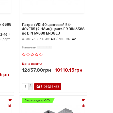
N 6388
Патрон VDI 40 цанговый E4-
40xER5 (2-16мм) цанга ER DIN 6388
по DIN 69880 EROGLU
:
2-16
ндарт
A, мм:
75
d1, мм:
40
d10, мм:
42
Цена за шт.:
12637.80грн
10110.15грн
0грн
Предзаказ
Ваша скидка: -20%