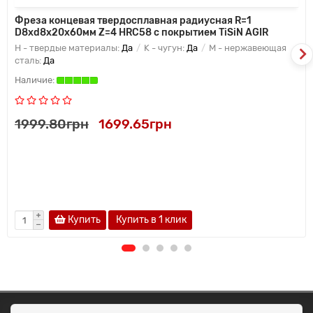
Фреза концевая твердосплавная радиусная R=1
D8xd8x20x60мм Z=4 HRC58 с покрытием TiSiN AGIR
H - твердые материалы:
Да
K - чугун:
Да
M - нержавеющая
сталь:
Да
1999.80грн
1699.65грн
Купить
Купить в 1 клик
ОКЕАН ТРЕЙД