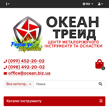
RU
(099) 452-20-02
(098) 492-20-02
0
office@ocean.biz.ua
Все категории
Каталог інструменту