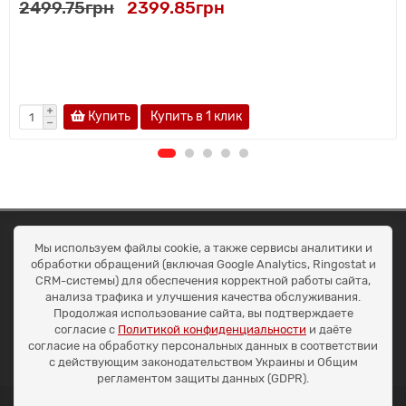
2499.75грн
2399.85грн
Купить
Купить в 1 клик
ОКЕАН ТРЕЙД
Мы используем файлы cookie, а также сервисы аналитики и
Договір публичної оферти
обработки обращений (включая Google Analytics, Ringostat и
Доставка та оплата
CRM-системы) для обеспечения корректной работы сайта,
Наші контакти
анализа трафика и улучшения качества обслуживания.
Умови повернення
Продолжая использование сайта, вы подтверждаете
+38 (099) 452-20-02
согласие с
Политикой конфиденциальности
и даёте
+38 (098) 492-20-02
согласие на обработку персональных данных в соответствии
office@ocean.biz.ua
с действующим законодательством Украины и Общим
регламентом защиты данных (GDPR).