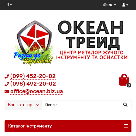
RU
(099) 452-20-02
(098) 492-20-02
0
office@ocean.biz.ua
Все категории
Каталог інструменту