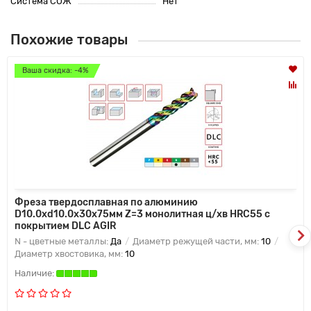
Система СОЖ
Нет
Похожие товары
Ваша скидка: -4%
Фреза твердосплавная по алюминию
D10.0xd10.0x30x75мм Z=3 монолитная ц/хв HRC55 с
покрытием DLC AGIR
N - цветные металлы:
Да
Диаметр режущей части, мм:
10
Диаметр хвостовика, мм:
10