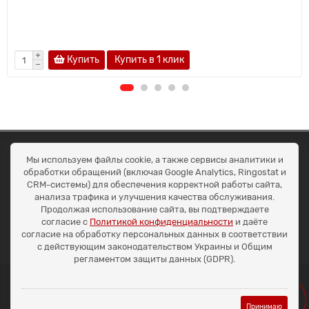
Купить
Купить в 1 клик
ОКЕАН ТРЕЙД
Мы используем файлы cookie, а также сервисы аналитики и
Договір публичної оферти
обработки обращений (включая Google Analytics, Ringostat и
Доставка та оплата
CRM-системы) для обеспечения корректной работы сайта,
Наші контакти
анализа трафика и улучшения качества обслуживания.
Умови повернення
Продолжая использование сайта, вы подтверждаете
+38 (099) 452-20-02
согласие с
Политикой конфиденциальности
и даёте
+38 (098) 492-20-02
согласие на обработку персональных данных в соответствии
office@ocean.biz.ua
с действующим законодательством Украины и Общим
регламентом защиты данных (GDPR).
Принимаю