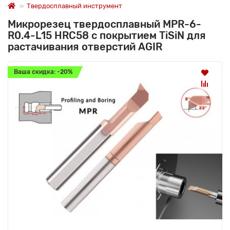
Твердосплавный инструмент
Микрорезец твердосплавный MPR-6-
R0.4-L15 HRC58 с покрытием TiSiN для
растачивания отверстий AGIR
Ваша скидка: -20%