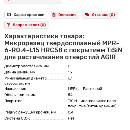
Характеристики
Описание
Отзывов (0)
Вопрос-ответ
(0)
Характеристики товара:
Микрорезец твердосплавный MPR-
6-R0.4-L15 HRC58 с покрытием TiSiN
для растачивания отверстий AGIR
Диаметр хвостовика, мм
6
Длина шейки, мм
15
Минимальный диаметр
6,1
отверстия, мм
Назначение
MPR/L - Расточной
Общая длина, мм
54
Покрытие
TiSiN - многослойное nano-
покрытие (титан кремний)
Радиус режущей кромки, мм
0,4
Система СОЖ
Нет