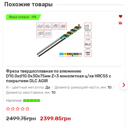
Похожие товары
Ваша скидка: -4%
Фреза твердосплавная по алюминию
D10.0xd10.0x30x75мм Z=3 монолитная ц/хв HRC55 с
покрытием DLC AGIR
N - цветные металлы:
Да
Диаметр режущей части, мм:
10
Диаметр хвостовика, мм:
10
2499.75грн
2399.85грн