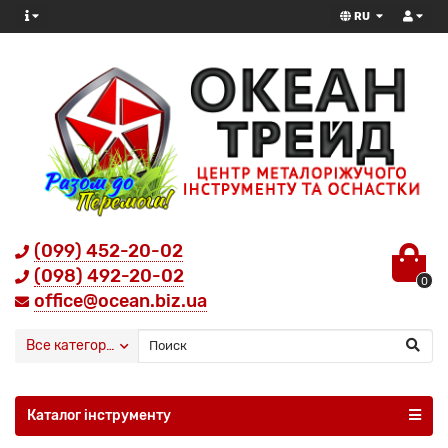
RU
(099) 452-20-02
(098) 492-20-02
0
office@ocean.biz.ua
Все категории
Каталог інструменту