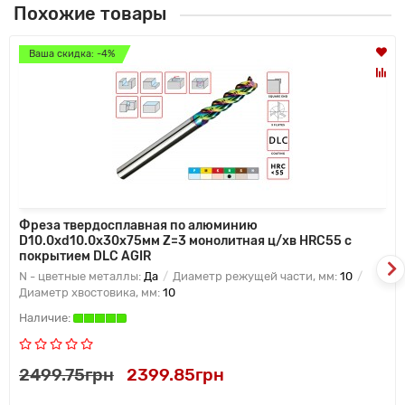
Похожие товары
Ваша скидка: -4%
Фреза твердосплавная по алюминию
D10.0xd10.0x30x75мм Z=3 монолитная ц/хв HRC55 с
покрытием DLC AGIR
N - цветные металлы:
Да
Диаметр режущей части, мм:
10
Диаметр хвостовика, мм:
10
2499.75грн
2399.85грн