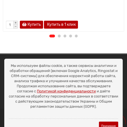
Купить
Купить в 1 клик
ОКЕАН ТРЕЙД
Мы используем файлы cookie, а также сервисы аналитики и
Договір публичної оферти
обработки обращений (включая Google Analytics, Ringostat и
Доставка та оплата
CRM-системы) для обеспечения корректной работы сайта,
Наші контакти
анализа трафика и улучшения качества обслуживания.
Умови повернення
Продолжая использование сайта, вы подтверждаете
+38 (099) 452-20-02
согласие с
Политикой конфиденциальности
и даёте
+38 (098) 492-20-02
согласие на обработку персональных данных в соответствии
office@ocean.biz.ua
с действующим законодательством Украины и Общим
регламентом защиты данных (GDPR).
Принимаю