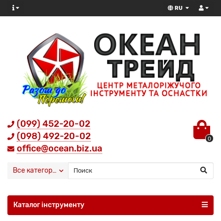
RU
(099) 452-20-02
(098) 492-20-02
0
office@ocean.biz.ua
Все категории
Каталог інструменту