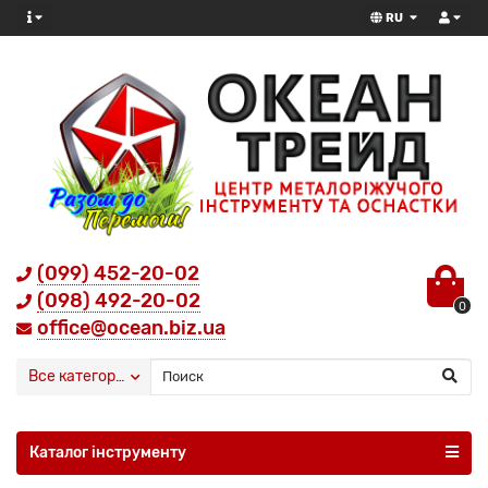
RU
(099) 452-20-02
(098) 492-20-02
0
office@ocean.biz.ua
Все категории
Каталог інструменту