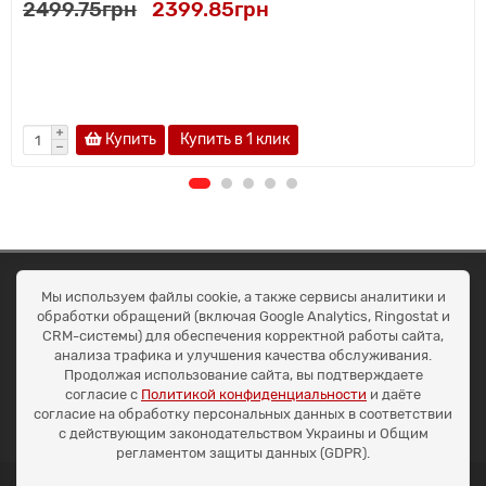
2499.75грн
2399.85грн
Купить
Купить в 1 клик
ОКЕАН ТРЕЙД
Мы используем файлы cookie, а также сервисы аналитики и
Договір публичної оферти
обработки обращений (включая Google Analytics, Ringostat и
Доставка та оплата
CRM-системы) для обеспечения корректной работы сайта,
Наші контакти
анализа трафика и улучшения качества обслуживания.
Умови повернення
Продолжая использование сайта, вы подтверждаете
+38 (099) 452-20-02
согласие с
Политикой конфиденциальности
и даёте
+38 (098) 492-20-02
согласие на обработку персональных данных в соответствии
office@ocean.biz.ua
с действующим законодательством Украины и Общим
регламентом защиты данных (GDPR).