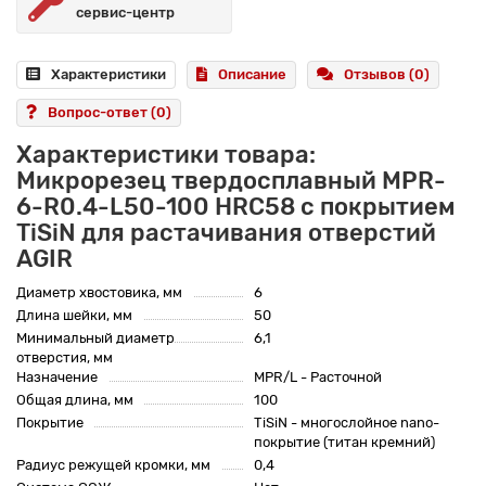
сервис-центр
Характеристики
Описание
Отзывов (0)
Вопрос-ответ
(0)
Характеристики товара:
Микрорезец твердосплавный MPR-
6-R0.4-L50-100 HRC58 с покрытием
TiSiN для растачивания отверстий
AGIR
Диаметр хвостовика, мм
6
Длина шейки, мм
50
Минимальный диаметр
6,1
отверстия, мм
Назначение
MPR/L - Расточной
Общая длина, мм
100
Покрытие
TiSiN - многослойное nano-
покрытие (титан кремний)
Радиус режущей кромки, мм
0,4