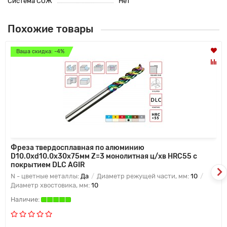
Система СОЖ
Нет
Похожие товары
Ваша скидка: -4%
Фреза твердосплавная по алюминию
D10.0xd10.0x30x75мм Z=3 монолитная ц/хв HRC55 с
покрытием DLC AGIR
N - цветные металлы:
Да
Диаметр режущей части, мм:
10
Диаметр хвостовика, мм:
10