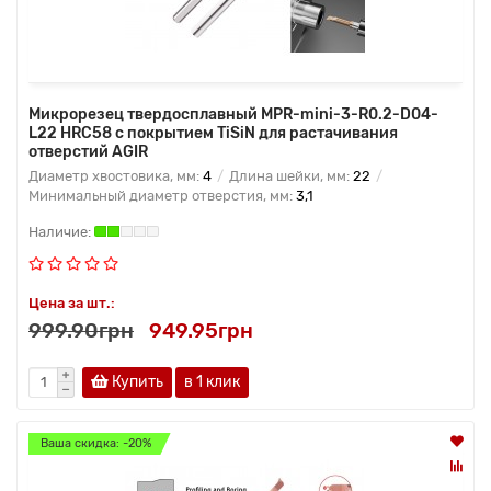
Микрорезец твердосплавный MPR-mini-3-R0.2-D04-
L22 HRC58 с покрытием TiSiN для растачивания
отверстий AGIR
Диаметр хвостовика, мм:
4
Длина шейки, мм:
22
Минимальный диаметр отверстия, мм:
3,1
Цена за шт.:
999.90грн
949.95грн
Купить
в 1 клик
Ваша скидка: -20%