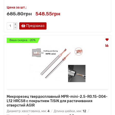
Цена за шт.:
685.80грн
548.55грн
Предзаказ
Ваша скидка: -20%
Микрорезец твердосплавный MPR-mini-2.5-R0.15-D04-
L12 HRC58 с покрытием TiSiN для растачивания
отверстий AGIR
Диаметр хвостовика, мм:
4
Длина шейки, мм:
12