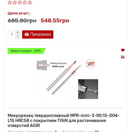
Цена за шт.:
685.80грн
548.55грн
Предзаказ
Ваша скидка: -20%
Микрорезец твердосплавный MPR-mini-3-R0.15-D04-
L15 HRC58 с покрытием TiSiN для растачивания
отверстий AGIR