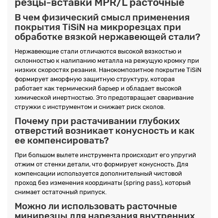
резцы-вставки MPR/L расточные
В чем физический смысл применения
покрытия TiSiN на микрорезцах при
обработке вязкой нержавеющей стали?
Нержавеющие стали отличаются высокой вязкостью и
склонностью к налипанию металла на режущую кромку при
низких скоростях резания. Нанокомпозитное покрытие TiSiN
формирует аморфную защитную структуру, которая
работает как термический барьер и обладает высокой
химической инертностью. Это предотвращает сваривание
стружки с инструментом и снижает риск сколов.
Почему при растачивании глубоких
отверстий возникает конусность и как
ее компенсировать?
При большом вылете инструмента происходит его упругий
отжим от стенки детали, что формирует конусность. Для
компенсации используется дополнительный чистовой
проход без изменения координаты (spring pass), который
снимает остаточный припуск.
Можно ли использовать расточные
минирезцы для нарезания внутренних