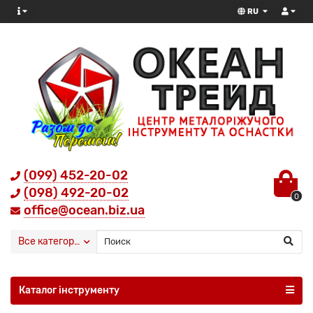
RU
(099) 452-20-02
(098) 492-20-02
0
office@ocean.biz.ua
Все категории
Каталог інструменту