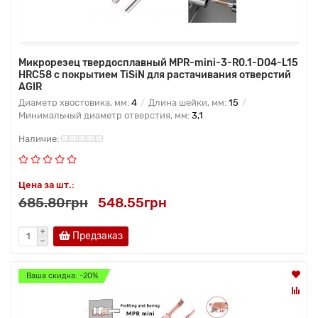
Микрорезец твердосплавный MPR-mini-3-R0.1-D04-L15
HRC58 с покрытием TiSiN для растачивания отверстий
AGIR
Диаметр хвостовика, мм:
4
Длина шейки, мм:
15
Минимальный диаметр отверстия, мм:
3,1
Цена за шт.:
685.80грн
548.55грн
Предзаказ
Ваша скидка: -20%