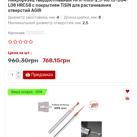
Микрорезец твердосплавный MPR-mini-2.5-R0.15-D04-
L08 HRC58 с покрытием TiSiN для растачивания
отверстий AGIR
Диаметр хвостовика, мм:
4
Длина шейки, мм:
8
Минимальный диаметр отверстия, мм:
2,5
Цена за шт.:
960.30грн
768.15грн
Предзаказ
Ваша скидка: -20%