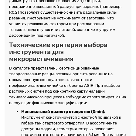
диаметру L/D превышает значения 3:1). Острый,
прецизионно доведенный радиус при вершине (например,
R0.2) позволяет существенно снизить радиальные силы
резания. Инструмент не «отжимает» от заготовки, что
является решающим фактором при растачивании
тонкостенных втулок или деталей, склонных к упругим
деформациям под нагрузкой.
Технические критерии выбора
инструмента для
микрорастачивания
В каталоге представлены сертифицированные
твердосплавные резцы-вставки, ориентированные на
промышленную эксплуатацию, в частности
профессиональные линейки от бренда AGIR. При подборе
расточных систем под конкретную карту наладки
технологического процесса необходимо строго опираться на
следующие фактические спецификации:
Минимальный диаметр отверстия (Dmin):
Инструмент конструируется с жесткой привязкой к
габаритам стартового отверстия. В ассортименте
доступны модели, геометрия которых позволяет
растачивать отверстия начиная от 6,1 мм. Превышение