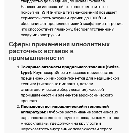
твердостью до 58 единиц по шкале Роквелла.
Нанесение износостойкого нанокомпозитного
покрытия TiSiN (нитрид титана-кремния) повышает
термостойкость режущей кромки до 1000°C и
обеспечивает предельно низкий коэффициент трения,
что способствует плавному, беспрепятственному
сходу микростружки.
Сферы применения монолитных
расточных вставок в
промышленности
Токарные автоматы продольного точения (Swiss-
type):
Крупносерийное и массовое производство
прецизионных микрокомпонентов для медицинской
техники (титановые импланты, детали
стоматологического оборудования), часовой
промышленности и элементов аэрокосмического
крепежа.
Производство гидравлической и топливной
аппаратуры:
Глубокое растачивание золотниковых
пар, распылителей форсунок и посадочных мест под
микроклапаны, где допуски на круглость и
шероховатость внутренних поверхностей строго