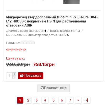
Микрорезец твердосплавный MPR-mini-2.5-R0.1-D04-
L12 HRC58 с покрытием TiSiN для растачивания
отверстий AGIR
Диаметр хвостовика, мм:
4
Длина шейки, мм:
12
Минимальный диаметр отверстия, мм:
2,5
Цена за шт.:
960.30грн
768.15грн
Предзаказ
Показать еще
1
2
3
4
5
6
7
>
>|