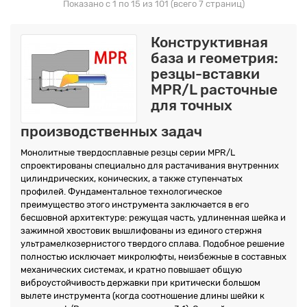
Показано с 1 по 15 из 101 (всего 7 страниц)
Конструктивная
база и геометрия:
резцы-вставки
MPR/L расточные
для точных
производственных задач
Монолитные твердосплавные резцы серии MPR/L
спроектированы специально для растачивания внутренних
цилиндрических, конических, а также ступенчатых
профилей. Фундаментальное технологическое
преимущество этого инструмента заключается в его
бесшовной архитектуре: режущая часть, удлиненная шейка и
зажимной хвостовик вышлифованы из единого стержня
ультрамелкозернистого твердого сплава. Подобное решение
полностью исключает микролюфты, неизбежные в составных
механических системах, и кратно повышает общую
виброустойчивость державки при критически большом
вылете инструмента (когда соотношение длины шейки к