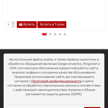
Купить
Купить в 1 клик
ОКЕАН ТРЕЙД
Мы используем файлы cookie, а также сервисы аналитики и
Договір публичної оферти
обработки обращений (включая Google Analytics, Ringostat и
Доставка та оплата
CRM-системы) для обеспечения корректной работы сайта,
Наші контакти
анализа трафика и улучшения качества обслуживания.
Умови повернення
Продолжая использование сайта, вы подтверждаете
+38 (099) 452-20-02
согласие с
Политикой конфиденциальности
и даёте
+38 (098) 492-20-02
согласие на обработку персональных данных в соответствии
office@ocean.biz.ua
с действующим законодательством Украины и Общим
регламентом защиты данных (GDPR).