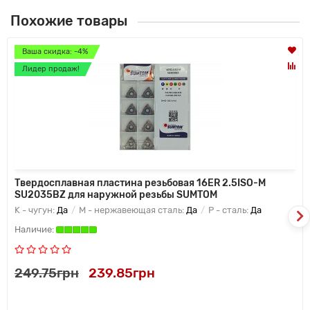
Похожие товары
Ваша скидка: -4%
Лидер продаж!
Твердосплавная пластина резьбовая 16ER 2.5ISO-M
SU2035BZ для наружной резьбы SUMTOM
K - чугун:
Да
M - нержавеющая сталь:
Да
P - сталь:
Да
249.75грн
239.85грн