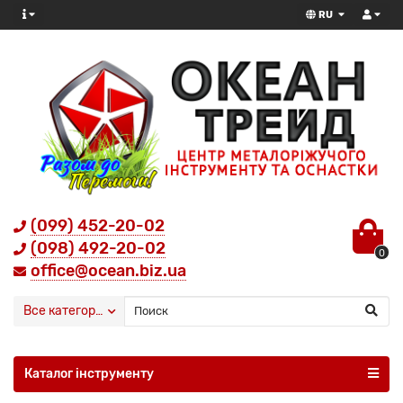
RU
(099) 452-20-02
(098) 492-20-02
0
office@ocean.biz.ua
Все категории
Каталог інструменту