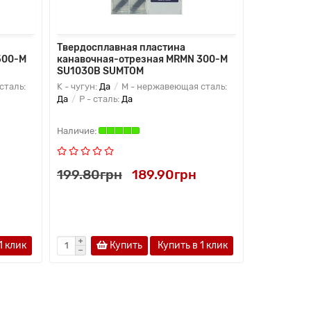
Твердосплавная пластина
Твердоспл
500-M
канавочная-отрезная MRMN 300-M
фрезерна
SU1030B SUMTOM
AGIR
сталь:
K - чугун:
Да
M - нержавеющая сталь:
K - чугун:
Д
Да
P - сталь:
Да
Да
P - ста
199.80грн
189.90грн
219.15г
1 клик
Купить
Купить в 1 клик