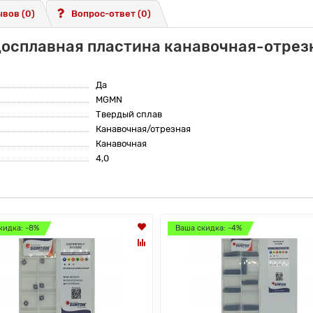
вов (0)
Вопрос-ответ
(0)
досплавная пластина канавочная-отре
Да
MGMN
Твердый сплав
Канавочная/отрезная
Канавочная
4,0
кидка: -8%
Ваша скидка: -4%