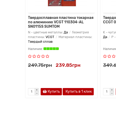
Твердосплавная пластина токарная
Твердо
по алюминию VCGT 110304-AL
CCGT 
SN0115S SUMTOM
N - цветные металлы:
Да
Геометрия
K - чугу
пластины:
VCGT
Материал пластины:
Да
P -
Твердый сплав
249.75грн
239.85грн
349.
Купить
Купить в 1 клик