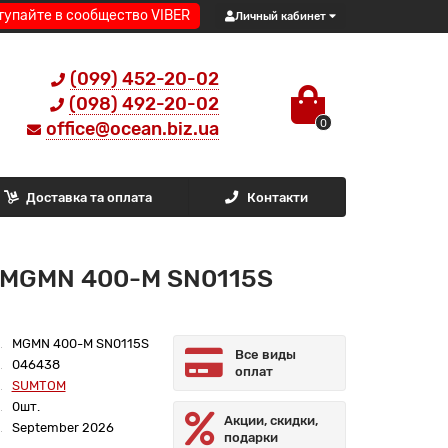
тупайте в сообщество VIBER
Личный кабинет
(099) 452-20-02
(098) 492-20-02
0
office@ocean.biz.ua
Доставка та оплата
Контакти
 MGMN 400-M SN0115S
MGMN 400-M SN0115S
Все виды
046438
оплат
SUMTOM
0шт.
Акции, скидки,
September 2026
подарки