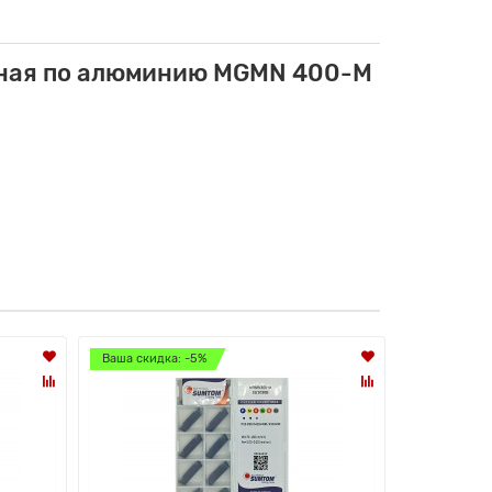
зная по алюминию MGMN 400-M
Ваша скидка: -5%
Ваша скидка