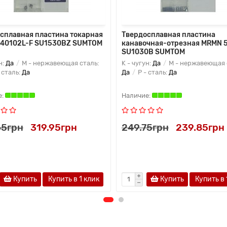
сплавная пластина токарная
Твердосплавная пластина
040102L-F SU1530BZ SUMTOM
канавочная-отрезная MRMN 
SU1030B SUMTOM
н:
Да
M - нержавеющая сталь:
K - чугун:
Да
M - нержавеющая 
 сталь:
Да
Да
P - сталь:
Да
65грн
319.95грн
249.75грн
239.85грн
Купить
Купить в 1 клик
Купить
Купить в 