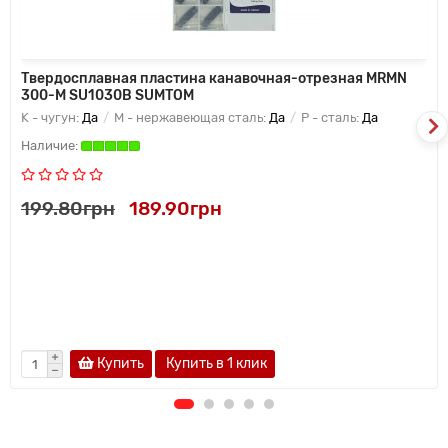
Твердосплавная пластина канавочная-отрезная MRMN
300-M SU1030B SUMTOM
K - чугун:
Да
M - нержавеющая сталь:
Да
P - сталь:
Да
199.80грн
189.90грн
Купить
Купить в 1 клик