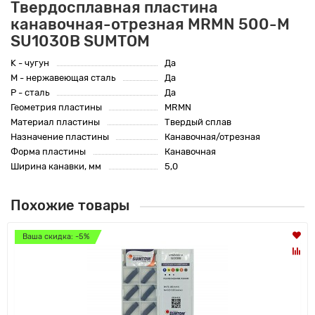
Твердосплавная пластина
канавочная-отрезная MRMN 500-M
SU1030B SUMTOM
K - чугун
Да
M - нержавеющая сталь
Да
P - сталь
Да
Геометрия пластины
MRMN
Материал пластины
Твердый сплав
Назначение пластины
Канавочная/отрезная
Форма пластины
Канавочная
Ширина канавки, мм
5,0
Похожие товары
Ваша скидка: -5%