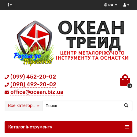
RU
(099) 452-20-02
(098) 492-20-02
0
office@ocean.biz.ua
Все категории
Каталог інструменту