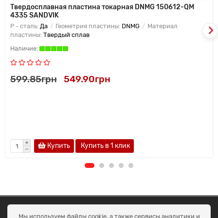
Твердосплавная пластина токарная DNMG 150612-QM
4335 SANDVIK
P - сталь:
Да
Геометрия пластины:
DNMG
Материал
пластины:
Твердый сплав
599.85грн
549.90грн
Купить
Купить в 1 клик
ОКЕАН ТРЕЙД
Мы используем файлы cookie, а также сервисы аналитики и
Договір публичної оферти