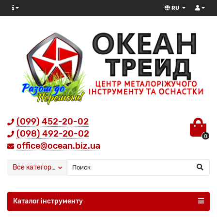
RU
(099) 452-20-02
(098) 492-20-02
0
office@ocean.biz.ua
Все категории
Каталог інструменту