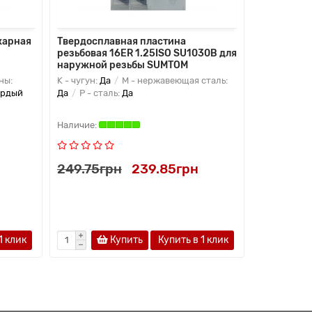
карная
Твердосплавная пластина
Твердоспл
резьбовая 16ER 1.25ISO SU1030B для
резьбовая 
наружной резьбы SUMTOM
внутренне
ны:
K - чугун:
Да
M - нержавеющая сталь:
K - чугун:
Д
ердый
Да
P - сталь:
Да
Да
P - ста
249.75грн
239.85грн
299.70г
1 клик
Купить
Купить в 1 клик