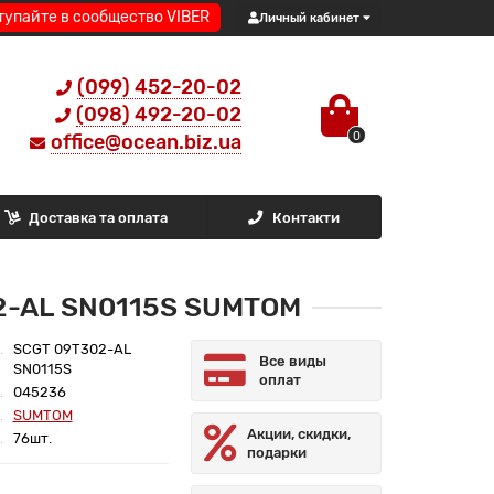
тупайте в сообщество VIBER
Личный кабинет
(099) 452-20-02
(098) 492-20-02
0
office@ocean.biz.ua
Доставка та оплата
Контакти
2-AL SN0115S SUMTOM
SCGT 09T302-AL
Все виды
SN0115S
оплат
045236
SUMTOM
Акции, скидки,
76шт.
подарки