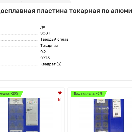
досплавная пластина токарная по алюм
Да
SCGT
Твердый сплав
Токарная
0,2
09T3
Квадрат (S)
кидка: -20%
Ваша скидка: -5%