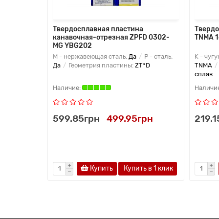
Твердосплавная пластина
Твердо
канавочная-отрезная ZPFD 0302-
TNMA 
MG YBG202
M - нержавеющая сталь:
Да
P - сталь:
K - чугу
Да
Геометрия пластины:
ZT*D
TNMA
сплав
599.85грн
499.95грн
219.1
Купить
Купить в 1 клик