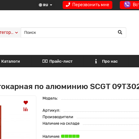
Перезвонить мне
Вс
RU
тегории
Каталоги
Прайс-лист
Про нас
 токарная по алюминию SCGT 09T30
Модель:
Артикул:
Производители
Наличие на складе