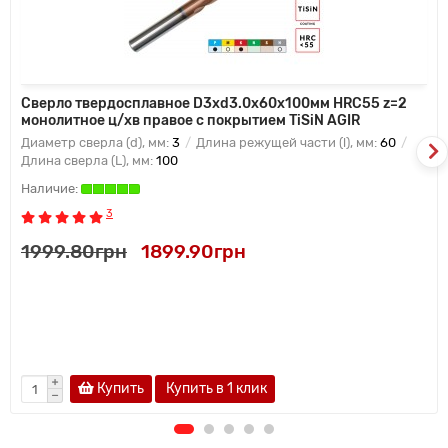
Сверло твердосплавное D3xd3.0х60х100мм HRC55 z=2
монолитное ц/хв правое с покрытием TiSiN AGIR
Диаметр сверла (d), мм:
3
Длина режущей части (l), мм:
60
Длина сверла (L), мм:
100
3
1999.80грн
1899.90грн
Купить
Купить в 1 клик