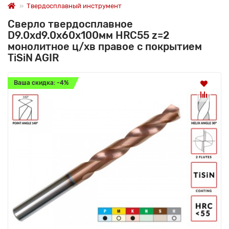
Твердосплавный инструмент
Сверло твердосплавное
D9.0хd9.0х60х100мм HRC55 z=2
монолитное ц/хв правое с покрытием
TiSiN AGIR
Ваша скидка: -4%