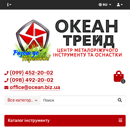
RU
(099) 452-20-02
(098) 492-20-02
0
office@ocean.biz.ua
Все категории
Каталог інструменту