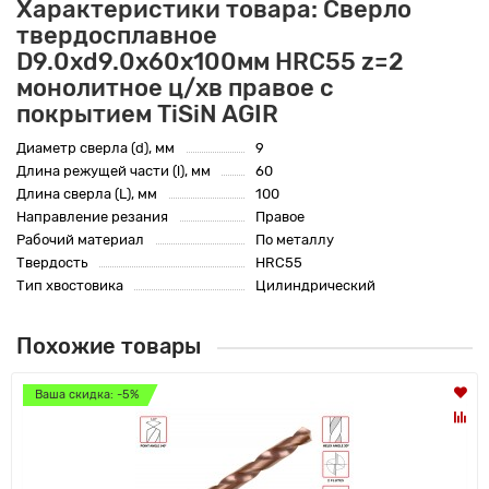
Характеристики товара: Сверло
твердосплавное
D9.0хd9.0х60х100мм HRC55 z=2
монолитное ц/хв правое с
покрытием TiSiN AGIR
Диаметр сверла (d), мм
9
Длина режущей части (l), мм
60
Длина сверла (L), мм
100
Направление резания
Правое
Рабочий материал
По металлу
Твердость
HRC55
Тип хвостовика
Цилиндрический
Похожие товары
Ваша скидка: -5%