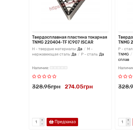
 токарная
Твердосплавная пластина токарная
Твердо
TNMG 220404-TF IC907 ISCAR
TNMG 
P - сталь:
H - твердые материалы:
Да
M -
P - стал
NMG
нержавеющая сталь:
Да
P - сталь:
Да
TNMG
сплав
грн
328.95грн
274.05грн
328.
Предзаказ