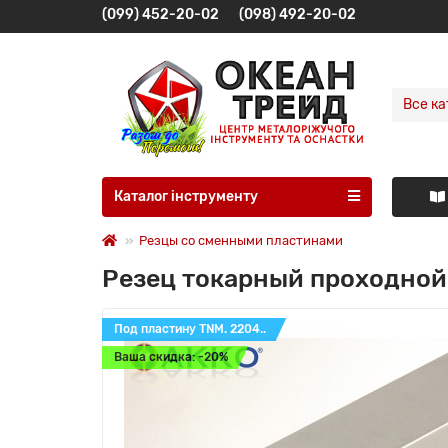
(099) 452-20-02
(098) 492-20-02
Все ка
Каталог інструменту
Резцы со сменными пластинами
Резец токарный проходной
Под пластину TNM. 2204..
Ваша скидка: -20%