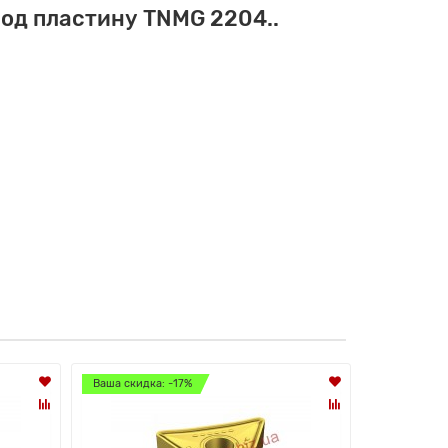
од пластину TNMG 2204..
Ваша скидка: -17%
Ваша скидка