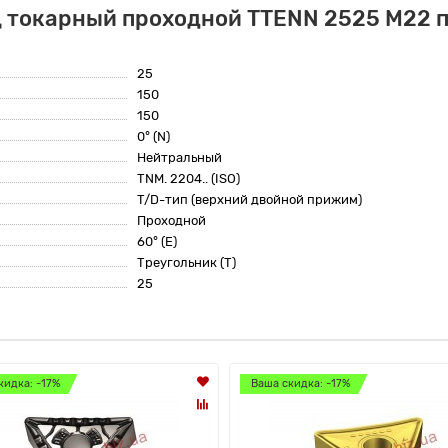
 токарный проходной TTENN 2525 M22 п
25
150
150
0° (N)
Нейтральный
TNM. 2204.. (ISO)
T/D-тип (верхний двойной прижим)
Проходной
60° (E)
Треугольник (T)
25
кидка: -17%
Ваша скидка: -17%