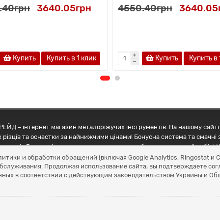
.40грн
3640.05грн
4550.40грн
3640.05
Купить
Купить в 1 клик
Купить
Купить в 
ЕЙД – інтернет магазин металоріжучих інструментів. На нашому сайті 
 різців та оснастки за найнижчими цінами! Бонусна система та смачні 
ртнерів Грамотні менеджери допоможуть зробити правильний вибір! К
литики и обработки обращений (включая Google Analytics, Ringostat 
обслуживания. Продолжая использование сайта, вы подтверждаете сог
нных в соответствии с действующим законодательством Украины и О