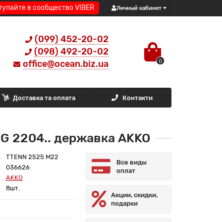
тупайте в сообщество VIBER
Личный кабинет
(099) 452-20-02
(098) 492-20-02
0
office@ocean.biz.ua
Доставка та оплата
Контакти
G 2204.. державка AKKO
TTENN 2525 M22
Все виды
036626
оплат
AKKO
8шт.
Акции, скидки,
подарки