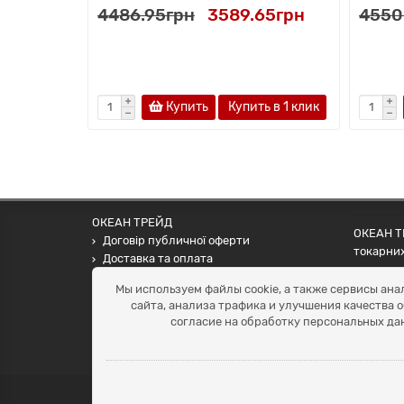
4486.95грн
3589.65грн
4550
Купить
Купить в 1 клик
ОКЕАН ТРЕЙД
ОКЕАН ТР
Договір публичної оферти
токарних
Доставка та оплата
наших па
Наші контакти
Мы используем файлы cookie, а также сервисы ана
Умови повернення
сайта, анализа трафика и улучшения качества 
+38 (099) 452-20-02
согласие на обработку персональных да
+38 (098) 492-20-02
office@ocean.biz.ua