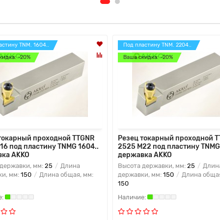
астину TNM. 1604..
Под пластину TNM. 2204..
кидка: -20%
Ваша скидка: -20%
токарный проходной TTGNR
Резец токарный проходной 
16 под пластину TNMG 1604..
2525 M22 под пластину TNMG
вка AKKO
державка AKKO
державки, мм:
25
Длина
Высота державки, мм:
25
Длин
и, мм:
150
Длина общая, мм:
державки, мм:
150
Длина общая
150