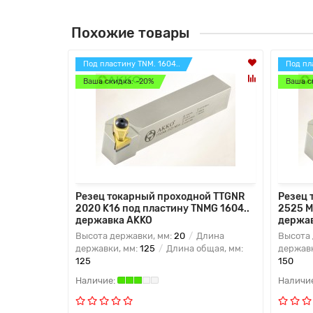
Похожие товары
Под пластину TNM. 1604..
Под пл
Ваша скидка: -20%
Ваша с
Резец токарный проходной TTGNR
Резец 
2020 K16 под пластину TNMG 1604..
2525 M
державка AKKO
держа
Высота державки, мм:
20
Длина
Высота 
державки, мм:
125
Длина общая, мм:
державк
125
150