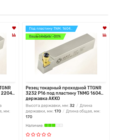
Под пластину TNM. 1604..
Под пластин
Ваша скидка: -20%
Ваша скидк
TTGNR
Резец токарный проходной TTGNR
Резец ток
 2204..
3232 P16 под пластину TNMG 1604..
3232 P16 п
державка AKKO
державка
а
Высота державки, мм:
32
Длина
Высота дер
, мм:
державки, мм:
170
Длина общая, мм:
державки, 
170
170