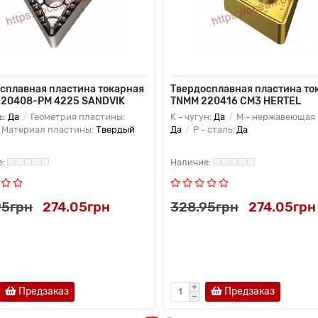
сплавная пластина токарная
Твердосплавная пластина то
220408-PM 4225 SANDVIK
TNMM 220416 CM3 HERTEL
ь:
Да
Геометрия пластины:
K - чугун:
Да
M - нержавеющая 
Материал пластины:
Твердый
Да
P - сталь:
Да
95грн
274.05грн
328.95грн
274.05грн
Предзаказ
Предзаказ