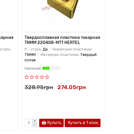
карная
Твердосплавная пластина токарная
Твердоспл
TNMM 220408-MT1 HERTEL
TNMG 220
сталь:
P - сталь:
Да
Геометрия пластины:
P - сталь:
Д
TNMM
Материал пластины:
Твердый
TNMG
Мат
сплав
сплав
328.95грн
274.05грн
328.95г
Купить
Купить в 1 клик