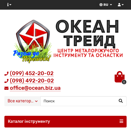
RU
(099) 452-20-02
(098) 492-20-02
0
office@ocean.biz.ua
Все категории
Каталог інструменту