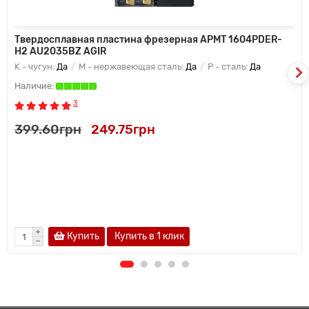
Твердосплавная пластина фрезерная APMT 1604PDER-
H2 AU2035BZ AGIR
K - чугун:
Да
M - нержавеющая сталь:
Да
P - сталь:
Да
3
399.60грн
249.75грн
Купить
Купить в 1 клик