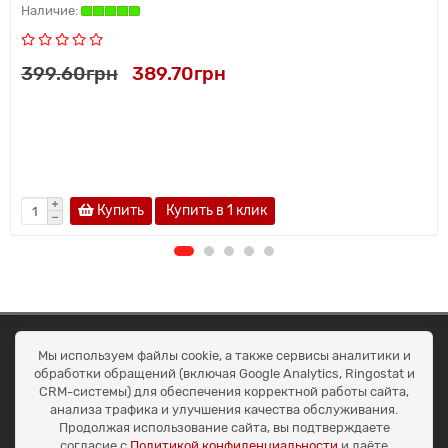
399.60грн
389.70грн
Купить
Купить в 1 клик
ОКЕАН ТРЕЙД
Мы используем файлы cookie, а также сервисы аналитики и
Договір публичної оферти
обработки обращений (включая Google Analytics, Ringostat и
Доставка та оплата
CRM-системы) для обеспечения корректной работы сайта,
Наші контакти
анализа трафика и улучшения качества обслуживания.
Умови повернення
Продолжая использование сайта, вы подтверждаете
+38 (099) 452-20-02
согласие с
Политикой конфиденциальности
и даёте