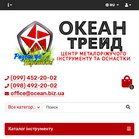
RU
(099) 452-20-02
(098) 492-20-02
0
office@ocean.biz.ua
Все категории
Каталог інструменту