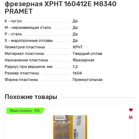
фрезерная XPHT 160412E M8340
PRAMET
K - чугун
Да
M - нержавеющая сталь
Да
P - сталь
Да
S - жаропрочные сплавы
Да
Геометрия пластины
XPHT
Материал пластины
Твердый сплав
Назначение пластины
Фрезерная
Радиус при вершине, мм
1,2
Размер пластины
1604
Форма пластины
Прямоугольная
Похожие товары
Ваша скидка: -5%