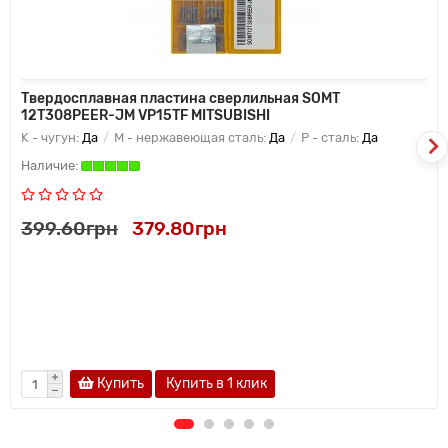
Твердосплавная пластина сверлильная SOMT
12T308PEER-JM VP15TF MITSUBISHI
K - чугун:
Да
M - нержавеющая сталь:
Да
P - сталь:
Да
399.60грн
379.80грн
Купить
Купить в 1 клик