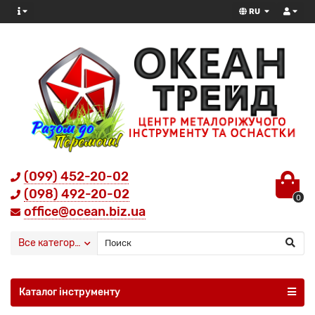
RU
(099) 452-20-02
(098) 492-20-02
0
office@ocean.biz.ua
Все категории
Каталог інструменту