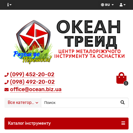
RU
(099) 452-20-02
(098) 492-20-02
0
office@ocean.biz.ua
Все категории
Каталог інструменту