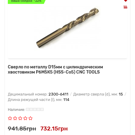
Ваша скидка: -22%
Сверло по металлу D15мм с цилиндрическим
хвостовиком Р6М5К5 (HSS-Co5) CNC TOOLS
Децимальный номер:
2300-6411
Диаметр сверла (d), мм:
15
Длина режущей части (l), мм:
114
941.85грн
732.15грн