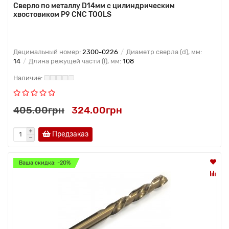
Сверло по металлу D14мм с цилиндрическим
хвостовиком Р9 CNC TOOLS
Децимальный номер:
2300-0226
Диаметр сверла (d), мм:
14
Длина режущей части (l), мм:
108
405.00грн
324.00грн
Предзаказ
Ваша скидка: -20%