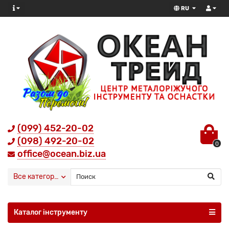
RU
(099) 452-20-02
(098) 492-20-02
0
office@ocean.biz.ua
Все категории
Каталог інструменту