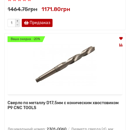
1464.75грн
1171.80грн
Предзаказ
Ваша скидка: -20%
Сверло по металлу D17,5мм с коническим хвостовиком
Р9 CNC TOOLS
Децимальный номер:
2301-0060
Диаметр сверла (d), мм: