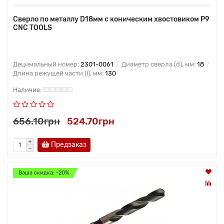
Сверло по металлу D18мм с коническим хвостовиком Р9
CNC TOOLS
Децимальный номер:
2301-0061
Диаметр сверла (d), мм:
18
Длина режущей части (l), мм:
130
656.10грн
524.70грн
Предзаказ
Ваша скидка: -20%