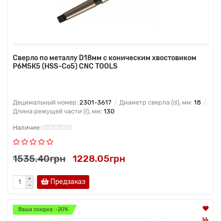
Сверло по металлу D18мм с коническим хвостовиком
Р6М5К5 (HSS-Co5) CNC TOOLS
Децимальный номер:
2301-3617
Диаметр сверла (d), мм:
18
Длина режущей части (l), мм:
130
1535.40грн
1228.05грн
Предзаказ
Ваша скидка: -20%