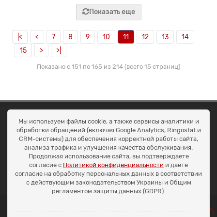
Показать еще
|<
<
7
8
9
10
11
12
13
14
15
>
>|
Показано с 151 по 165 из 214 (всего 15 страниц)
ОКЕАН ТРЕЙД
Мы используем файлы cookie, а также сервисы аналитики и
Договір публичної оферти
обработки обращений (включая Google Analytics, Ringostat и
Доставка та оплата
CRM-системы) для обеспечения корректной работы сайта,
Наші контакти
анализа трафика и улучшения качества обслуживания.
Умови повернення
Продолжая использование сайта, вы подтверждаете
+38 (099) 452-20-02
согласие с
Политикой конфиденциальности
и даёте
+38 (098) 492-20-02
согласие на обработку персональных данных в соответствии
office@ocean.biz.ua
с действующим законодательством Украины и Общим
регламентом защиты данных (GDPR).