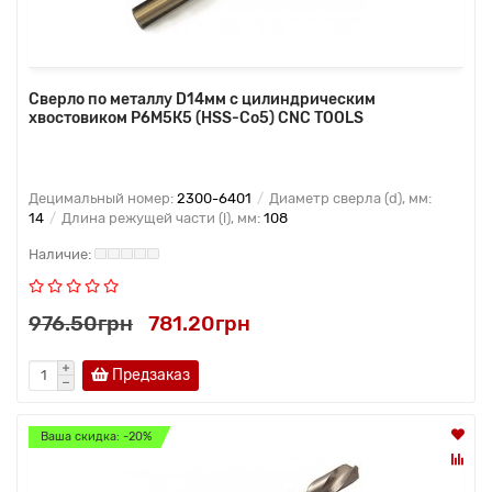
Сверло по металлу D14мм с цилиндрическим
хвостовиком Р6М5К5 (HSS-Co5) CNC TOOLS
Децимальный номер:
2300-6401
Диаметр сверла (d), мм:
14
Длина режущей части (l), мм:
108
976.50грн
781.20грн
Предзаказ
Ваша скидка: -20%