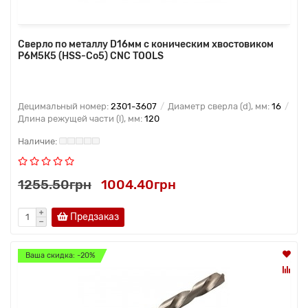
Сверло по металлу D16мм с коническим хвостовиком
Р6М5К5 (HSS-Co5) CNC TOOLS
Децимальный номер:
2301-3607
Диаметр сверла (d), мм:
16
Длина режущей части (l), мм:
120
1255.50грн
1004.40грн
Предзаказ
Ваша скидка: -20%