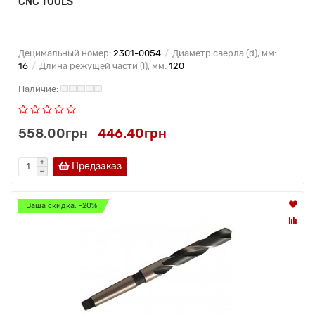
CNC TOOLS
Децимальный номер:
2301-0054
Диаметр сверла (d), мм:
16
Длина режущей части (l), мм:
120
558.00грн
446.40грн
Предзаказ
Ваша скидка: -20%