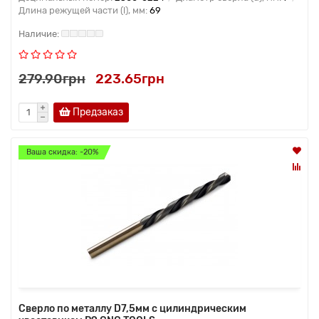
Длина режущей части (l), мм:
69
279.90грн
223.65грн
Предзаказ
Ваша скидка: -20%
Сверло по металлу D7,5мм с цилиндрическим