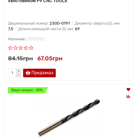
хвостовиком Р9 CNC TOOLS
Децимальный номер:
2300-0191
Диаметр сверла (d), мм:
7,5
Длина режущей части (l), мм:
69
84.15грн
67.05грн
Предзаказ
Ваша скидка: -20%