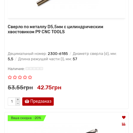
Сверло по металлу D5,5мм с цилиндрическим
хвостовиком Р9 CNC TOOLS
Децимальный номер:
2300-6185
Диаметр сверла (d), мм:
5,5
Длина режущей части (l), мм:
57
53.55грн
42.75грн
Предзаказ
Ваша скидка: -20%