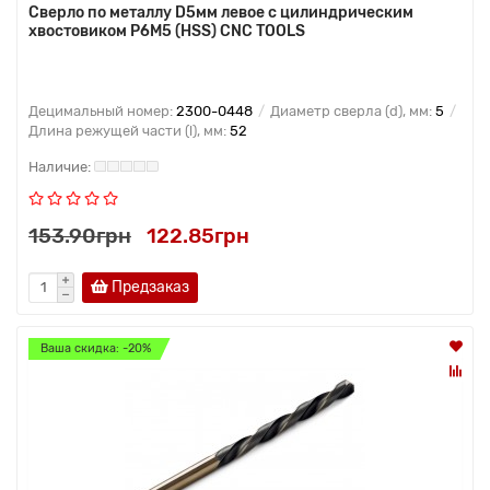
Сверло по металлу D5мм левое с цилиндрическим
хвостовиком Р6М5 (HSS) CNC TOOLS
Децимальный номер:
2300-0448
Диаметр сверла (d), мм:
5
Длина режущей части (l), мм:
52
153.90грн
122.85грн
Предзаказ
Ваша скидка: -20%