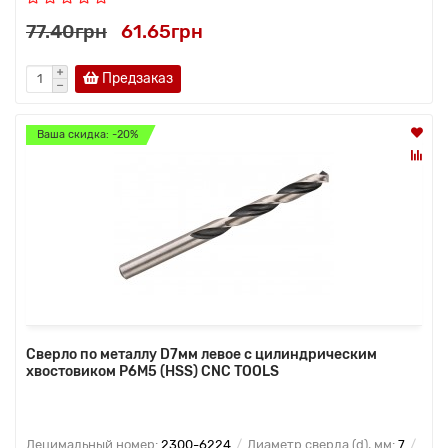
77.40грн
61.65грн
Предзаказ
Ваша скидка: -20%
Сверло по металлу D7мм левое с цилиндрическим
хвостовиком Р6М5 (HSS) CNC TOOLS
Децимальный номер:
2300-6224
Диаметр сверла (d), мм:
7