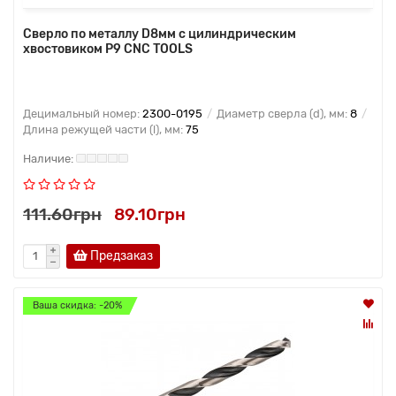
Сверло по металлу D8мм с цилиндрическим
хвостовиком Р9 CNC TOOLS
Децимальный номер:
2300-0195
Диаметр сверла (d), мм:
8
Длина режущей части (l), мм:
75
111.60грн
89.10грн
Предзаказ
Ваша скидка: -20%