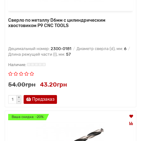
Сверло по металлу D6мм с цилиндрическим
хвостовиком Р9 CNC TOOLS
Децимальный номер:
2300-0181
Диаметр сверла (d), мм:
6
Длина режущей части (l), мм:
57
54.00грн
43.20грн
Предзаказ
Ваша скидка: -20%