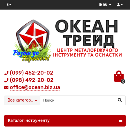
RU
(099) 452-20-02
(098) 492-20-02
0
office@ocean.biz.ua
Все категории
Каталог інструменту