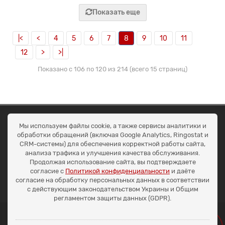
Показать еще
|<
<
4
5
6
7
8
9
10
11
12
>
>|
Показано с 106 по 120 из 214 (всего 15 страниц)
ОКЕАН ТРЕЙД
Мы используем файлы cookie, а также сервисы аналитики и
Договір публичної оферти
обработки обращений (включая Google Analytics, Ringostat и
Доставка та оплата
CRM-системы) для обеспечения корректной работы сайта,
Наші контакти
анализа трафика и улучшения качества обслуживания.
Умови повернення
Продолжая использование сайта, вы подтверждаете
+38 (099) 452-20-02
согласие с
Политикой конфиденциальности
и даёте
+38 (098) 492-20-02
согласие на обработку персональных данных в соответствии
office@ocean.biz.ua
с действующим законодательством Украины и Общим
регламентом защиты данных (GDPR).