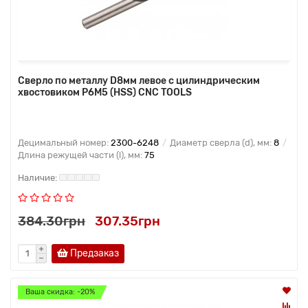
Сверло по металлу D8мм левое с цилиндрическим
хвостовиком Р6М5 (HSS) CNC TOOLS
Децимальный номер:
2300-6248
Диаметр сверла (d), мм:
8
Длина режущей части (l), мм:
75
384.30грн
307.35грн
Предзаказ
Ваша скидка: -20%