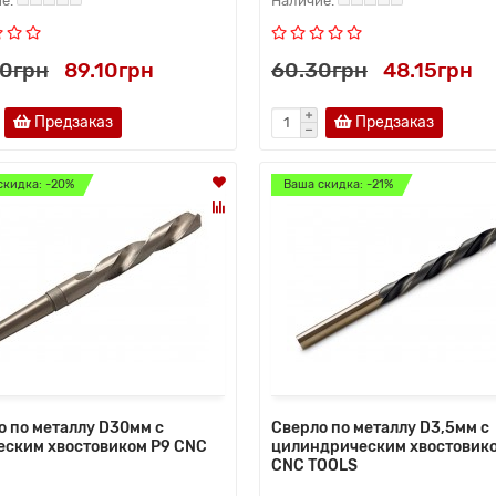
60грн
89.10грн
60.30грн
48.15грн
Предзаказ
Предзаказ
скидка: -20%
Ваша скидка: -21%
о по металлу D30мм с
Сверло по металлу D3,5мм с
еским хвостовиком Р9 CNC
цилиндрическим хвостовик
CNC TOOLS