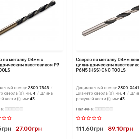
о по металлу D4мм с
Сверло по металлу D4мм лев
дрическим хвостовиком Р9
цилиндрическим хвостовик
OOLS
Р6М5 (HSS) CNC TOOLS
льный номер:
2300-7545
Децимальный номер:
2300-0441
р сверла (d), мм:
4
Длина
Диаметр сверла (d), мм:
4
Дли
 части (l), мм:
43
режущей части (l), мм:
43
5грн
27.00грн
111.60грн
89.10грн