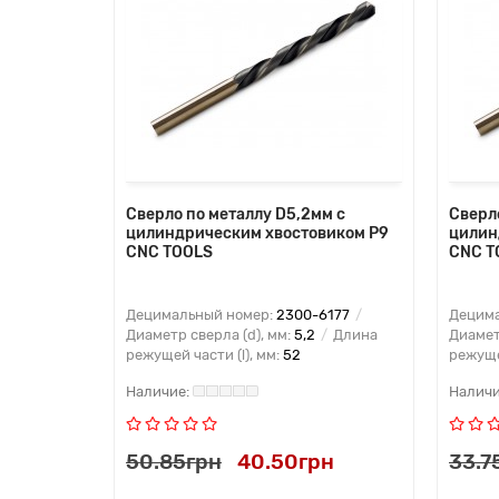
Сверло по металлу D5,2мм с
Сверл
цилиндрическим хвостовиком Р9
цилин
CNC TOOLS
CNC T
Децимальный номер:
2300-6177
Децима
Диаметр сверла (d), мм:
5,2
Длина
Диамет
режущей части (l), мм:
52
режущей
50.85грн
40.50грн
33.7