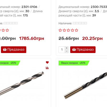
льный номер:
2301-0106
Децимальный номер:
2300-7533
р сверла (d), мм:
30
Длина
Диаметр сверла (d), мм:
3,5
Дл
 части (l), мм:
175
режущей части (l), мм:
39
.00грн
1785.60грн
25.65грн
20.25грн
Предзаказ
Предзаказ
скидка: -20%
Ваша скидка: -20%