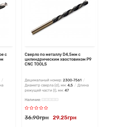
ое с
Сверло по металлу D4,5мм с
ом
цилиндрическим хвостовиком Р9
CNC TOOLS
Децимальный номер:
2300-7561
на
Диаметр сверла (d), мм:
4,5
Длина
режущей части (l), мм:
47
36.90грн
29.25грн