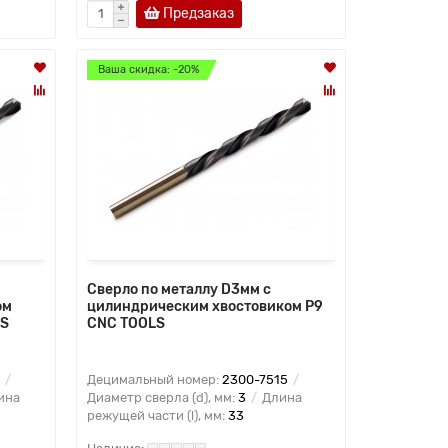
Предзаказ
Ваша скидка: -20%
Сверло по металлу D3мм с
ом
цилиндрическим хвостовиком Р9
LS
CNC TOOLS
Децимальный номер:
2300-7515
ина
Диаметр сверла (d), мм:
3
Длина
режущей части (l), мм:
33