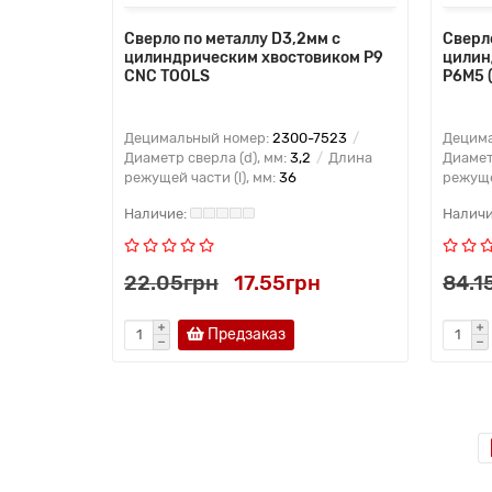
Сверло по металлу D3,2мм с
Сверло
цилиндрическим хвостовиком Р9
цилин
CNC TOOLS
Р6М5 
Децимальный номер:
2300-7523
Децима
Диаметр сверла (d), мм:
3,2
Длина
Диамет
режущей части (l), мм:
36
режущей
22.05грн
17.55грн
84.1
Предзаказ