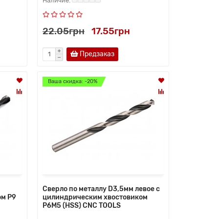
22.05грн
17.55грн
Предзаказ
Ваша скидка: -20%
Сверло по металлу D3,5мм левое с
ом Р9
цилиндрическим хвостовиком
Р6М5 (HSS) CNC TOOLS