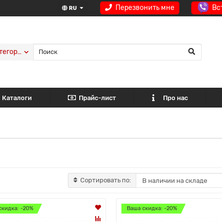
Перезвонить мне
Вс
RU
тегории
Каталоги
Прайс-лист
Про нас
Сортировать по:
скидка: -20%
Ваша скидка: -20%