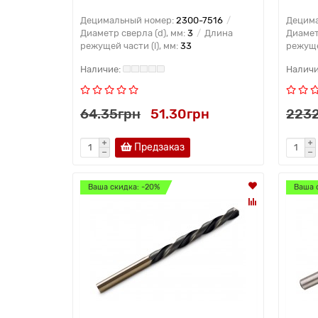
Децимальный номер:
2300-7516
Децима
Диаметр сверла (d), мм:
3
Длина
Диамет
режущей части (l), мм:
33
режущей
64.35грн
51.30грн
2232
Предзаказ
Ваша скидка: -20%
Ваша 