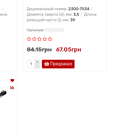
Децимальный номер:
2300-7534
ина
Диаметр сверла (d), мм:
3,5
Длина
режущей части (l), мм:
39
84.15грн
67.05грн
Предзаказ