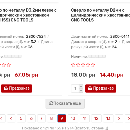
 по металлу D3,2мм левое с
Сверло по металлу D2мм с
дрическим хвостовиком
цилиндрическим хвостовик
(HSS) CNC TOOLS
CNC TOOLS
льный номер:
2300-7524
Децимальный номер:
2300-0141
р сверла (d), мм:
3,2
Длина
Диаметр сверла (d), мм:
2
Дли
 части (l), мм:
36
режущей части (l), мм:
24
5грн
67.05грн
18.00грн
14.40грн
Предзаказ
Предзаказ
Показать еще
|<
<
5
6
7
8
9
10
11
12
13
>
>
Показано с 121 по 135 из 214 (всего 15 страниц)