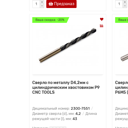
Предзаказ
Ваша скидка: -20%
Ваша 
Сверло по металлу D4,2мм с
Сверло
цилиндрическим хвостовиком Р9
цилин
CNC TOOLS
Р6М5 
Децимальный номер:
2300-7551
Децима
Диаметр сверла (d), мм:
4,2
Длина
Диамет
режущей части (l), мм:
43
режущей