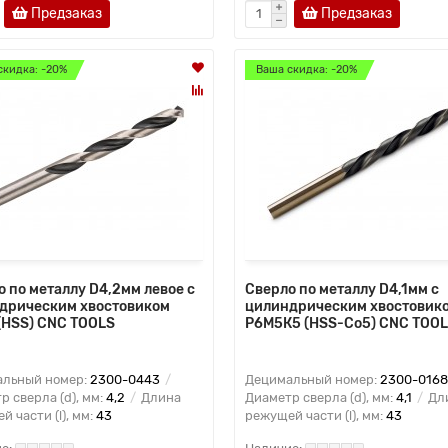
Предзаказ
Предзаказ
скидка: -20%
Ваша скидка: -20%
 по металлу D4,2мм левое с
Сверло по металлу D4,1мм с
дрическим хвостовиком
цилиндрическим хвостовик
(HSS) CNC TOOLS
Р6М5К5 (HSS-Co5) CNC TOO
льный номер:
2300-0443
Децимальный номер:
2300-0168
р сверла (d), мм:
4,2
Длина
Диаметр сверла (d), мм:
4,1
Дл
 части (l), мм:
43
режущей части (l), мм:
43