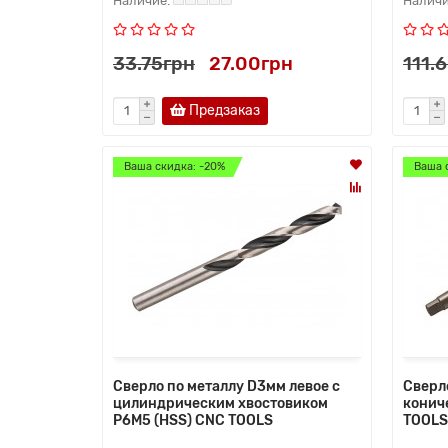
33.75грн
27.00грн
111.
Предзаказ
Ваша скидка: -20%
Ваша 
Сверло по металлу D3мм левое с
Сверл
цилиндрическим хвостовиком
конич
Р6М5 (HSS) CNC TOOLS
TOOLS