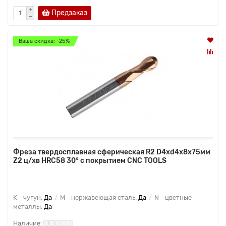
Предзаказ
Ваша скидка: -25%
Фреза твердосплавная сферическая R2 D4xd4x8x75мм
Z2 ц/хв HRC58 30° с покрытием CNC TOOLS
K - чугун:
Да
M - нержавеющая сталь:
Да
N - цветные
металлы:
Да