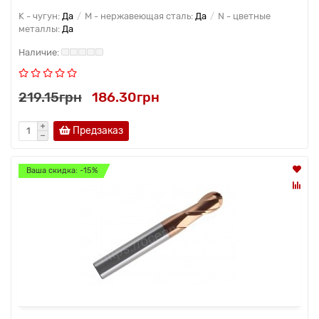
K - чугун:
Да
M - нержавеющая сталь:
Да
N - цветные
металлы:
Да
219.15грн
186.30грн
Предзаказ
Ваша скидка: -15%