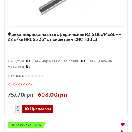
Фреза твердосплавная сферическая R3,5 D8x14x60мм
Z2 ц/хв HRC55 35° с покрытием CNC TOOLS
K - чугун:
Да
M - нержавеющая сталь:
Да
N - цветные
металлы:
Да
767.70грн
603.00грн
Предзаказ
Ваша скидка: -20%