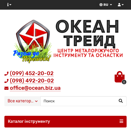
RU
(099) 452-20-02
(098) 492-20-02
0
office@ocean.biz.ua
Все категории
Каталог інструменту