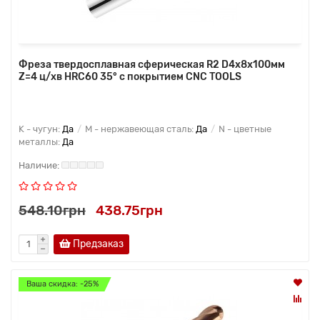
Фреза твердосплавная сферическая R2 D4x8x100мм
Z=4 ц/хв HRC60 35° с покрытием CNC TOOLS
K - чугун:
Да
M - нержавеющая сталь:
Да
N - цветные
металлы:
Да
548.10грн
438.75грн
Предзаказ
Ваша скидка: -25%