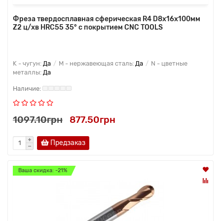
Фреза твердосплавная сферическая R4 D8x16x100мм
Z2 ц/хв HRC55 35° с покрытием CNC TOOLS
K - чугун:
Да
M - нержавеющая сталь:
Да
N - цветные
металлы:
Да
1097.10грн
877.50грн
Предзаказ
Ваша скидка: -21%