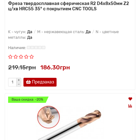
Фреза твердосплавная сферическая R2 D4x8x50мм Z2
ц/хв HRC55 35° с покрытием CNC TOOLS
K - чугун:
Да
M - нержавеющая сталь:
Да
N - цветные
металлы:
Да
219.15грн
186.30грн
Предзаказ
Ваша скидка: -20%