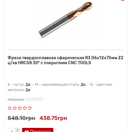
Фреза твердосплавная сферическая R3 D6x12x75мм Z2
ц/хв HRC58 30° с покрытием CNC TOOLS
K - чугун:
Да
M - нержавеющая сталь:
Да
N - цветные
металлы:
Да
548.10грн
438.75грн
Предзаказ