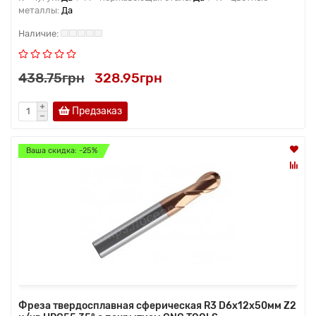
металлы:
Да
438.75грн
328.95грн
Предзаказ
Ваша скидка: -25%
Фреза твердосплавная сферическая R3 D6x12x50мм Z2