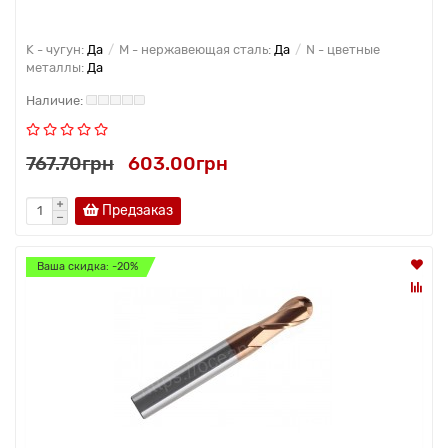
K - чугун:
Да
M - нержавеющая сталь:
Да
N - цветные
металлы:
Да
767.70грн
603.00грн
Предзаказ
Ваша скидка: -20%