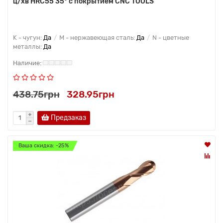
ц/хв HRC55 35° с покрытием CNC TOOLS
K - чугун:
Да
M - нержавеющая сталь:
Да
N - цветные
металлы:
Да
438.75грн
328.95грн
Предзаказ
Ваша скидка: -25%