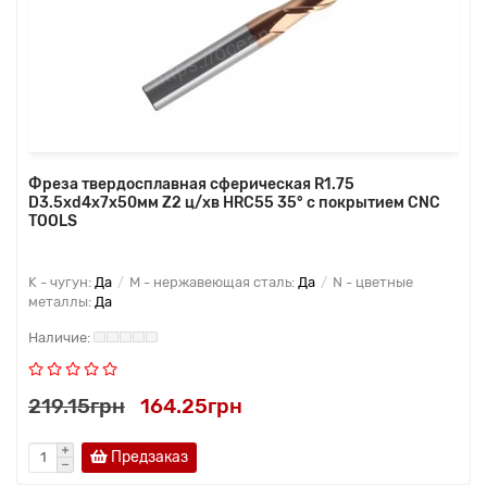
Фреза твердосплавная сферическая R1.75
D3.5xd4x7x50мм Z2 ц/хв HRC55 35° с покрытием CNC
TOOLS
K - чугун:
Да
M - нержавеющая сталь:
Да
N - цветные
металлы:
Да
219.15грн
164.25грн
Предзаказ