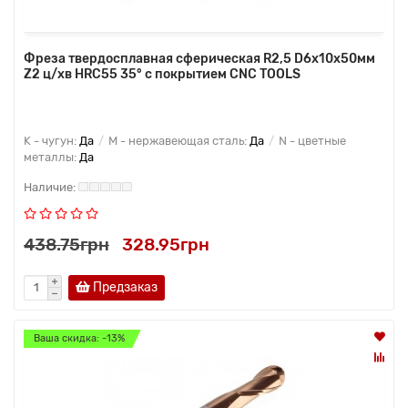
Фреза твердосплавная сферическая R2,5 D6x10x50мм
Z2 ц/хв HRC55 35° с покрытием CNC TOOLS
K - чугун:
Да
M - нержавеющая сталь:
Да
N - цветные
металлы:
Да
438.75грн
328.95грн
Предзаказ
Ваша скидка: -13%