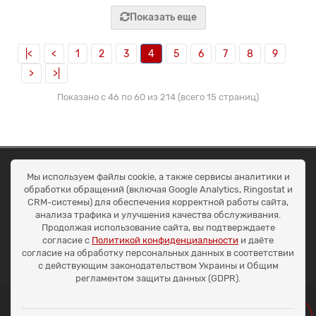
Показать еще
|<
<
1
2
3
4
5
6
7
8
9
>
>|
Показано с 46 по 60 из 214 (всего 15 страниц)
ОКЕАН ТРЕЙД
Мы используем файлы cookie, а также сервисы аналитики и
Договір публичної оферти
обработки обращений (включая Google Analytics, Ringostat и
Доставка та оплата
CRM-системы) для обеспечения корректной работы сайта,
Наші контакти
анализа трафика и улучшения качества обслуживания.
Умови повернення
Продолжая использование сайта, вы подтверждаете
+38 (099) 452-20-02
согласие с
Политикой конфиденциальности
и даёте
+38 (098) 492-20-02
согласие на обработку персональных данных в соответствии
office@ocean.biz.ua
с действующим законодательством Украины и Общим
регламентом защиты данных (GDPR).