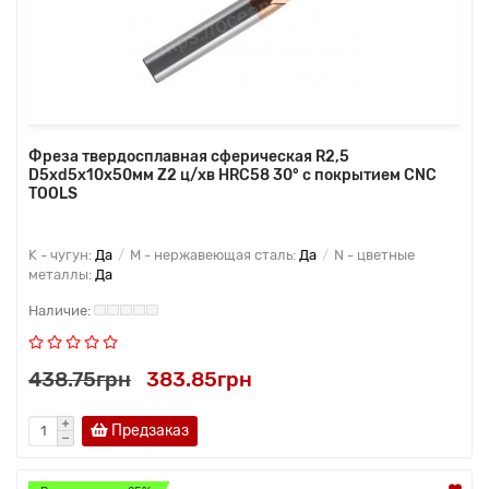
Фреза твердосплавная сферическая R2,5
D5xd5x10x50мм Z2 ц/хв HRC58 30° с покрытием CNC
TOOLS
K - чугун:
Да
M - нержавеющая сталь:
Да
N - цветные
металлы:
Да
438.75грн
383.85грн
Предзаказ