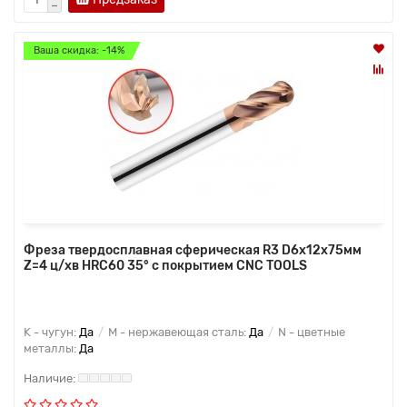
Ваша скидка: -14%
Фреза твердосплавная сферическая R3 D6x12x75мм
Z=4 ц/хв HRC60 35° с покрытием CNC TOOLS
K - чугун:
Да
M - нержавеющая сталь:
Да
N - цветные
металлы:
Да