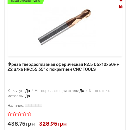
Ваша скидка: -25%
Фреза твердосплавная сферическая R2,5 D5x10x50мм
Z2 ц/хв HRC55 35° с покрытием CNC TOOLS
K - чугун:
Да
M - нержавеющая сталь:
Да
N - цветные
металлы:
Да
438.75грн
328.95грн