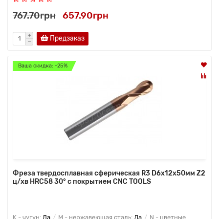
767.70грн
657.90грн
Предзаказ
Ваша скидка: -25%
Фреза твердосплавная сферическая R3 D6x12x50мм Z2
ц/хв HRC58 30° с покрытием CNC TOOLS
K - чугун:
Да
M - нержавеющая сталь:
Да
N - цветные