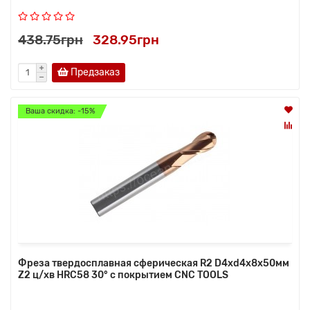
438.75грн
328.95грн
Предзаказ
Ваша скидка: -15%
Фреза твердосплавная сферическая R2 D4xd4x8x50мм
Z2 ц/хв HRC58 30° с покрытием CNC TOOLS