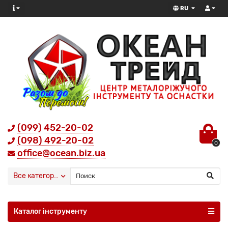
RU
(099) 452-20-02
(098) 492-20-02
0
office@ocean.biz.ua
Все категории
Каталог інструменту