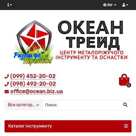
RU
(099) 452-20-02
(098) 492-20-02
0
office@ocean.biz.ua
Все категории
Каталог інструменту