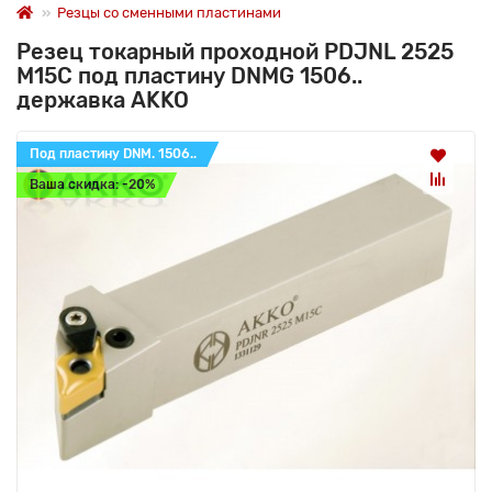
Резцы со сменными пластинами
Резец токарный проходной PDJNL 2525
M15C под пластину DNMG 1506..
державка AKKO
Под пластину DNM. 1506..
Ваша скидка: -20%