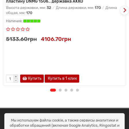
пластину DNMG 1506.. державка AKKO
Высота державки, мм:
32
Длина державки, мм:
170
Длина
общая, мм:
170
5133.60грн
4106.70грн
Купить
Купить в 1 клик
ОКЕАН ТРЕЙД
Мы используем файлы cookie, а также сервисы аналитики и
Договір публичної оферти
обработки обращений (включая Google Analytics, Ringostat и
Доставка та оплата