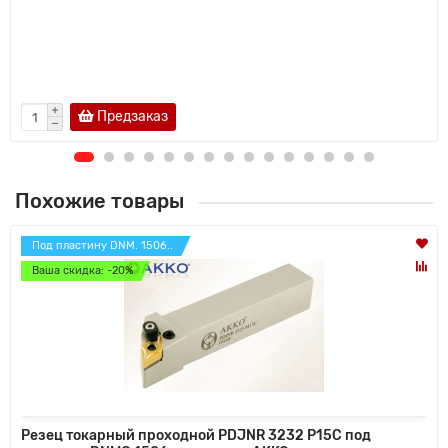
Предзаказ
Похожие товары
Под пластину DNM. 1506..
Ваша скидка: -20%
Резец токарный проходной PDJNR 3232 P15C под