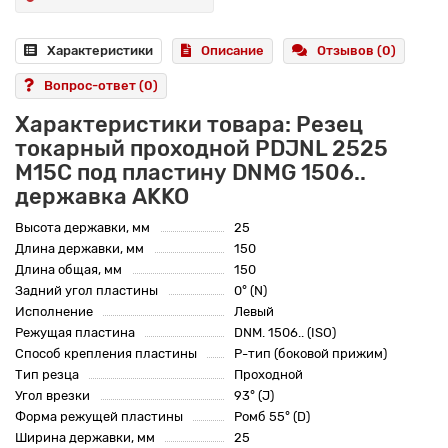
Характеристики
Описание
Отзывов (0)
Вопрос-ответ
(0)
Характеристики товара: Резец
токарный проходной PDJNL 2525
M15C под пластину DNMG 1506..
державка AKKO
Высота державки, мм
25
Длина державки, мм
150
Длина общая, мм
150
Задний угол пластины
0° (N)
Исполнение
Левый
Режущая пластина
DNM. 1506.. (ISO)
Способ крепления пластины
P-тип (боковой прижим)
Тип резца
Проходной
Угол врезки
93° (J)
Форма режущей пластины
Ромб 55° (D)
Ширина державки, мм
25