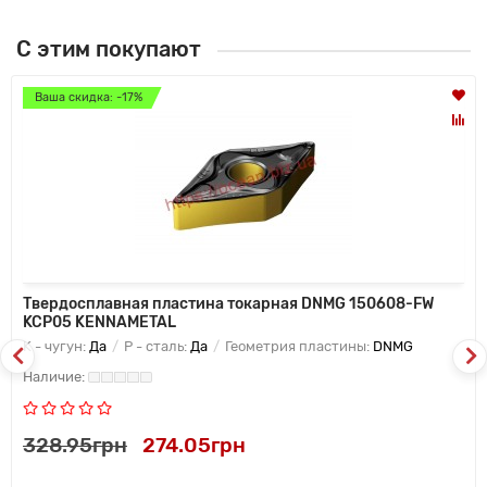
С этим покупают
Ваша скидка: -17%
Твердосплавная пластина токарная DNMG 150608-FW
KCP05 KENNAMETAL
K - чугун:
Да
P - сталь:
Да
Геометрия пластины:
DNMG
328.95грн
274.05грн