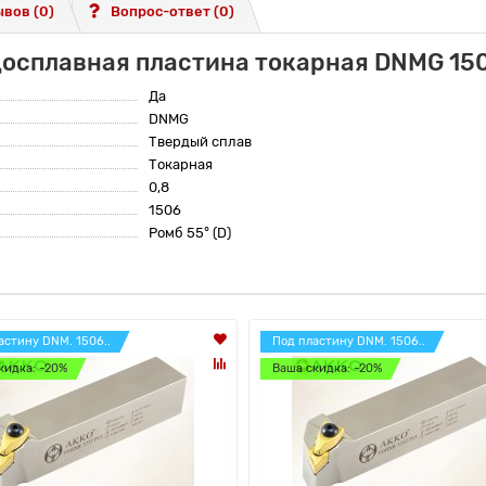
вов (0)
Вопрос-ответ
(0)
досплавная пластина токарная DNMG 1
Да
DNMG
Твердый сплав
Токарная
0,8
1506
Ромб 55° (D)
астину DNM. 1506..
Под пластину DNM. 1506..
кидка: -20%
Ваша скидка: -20%