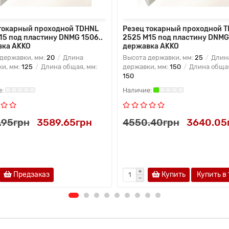
токарный проходной TDHNL
Резец токарный проходной 
15 под пластину DNMG 1506..
2525 M15 под пластину DNMG 
вка AKKO
державка AKKO
державки, мм:
20
Длина
Высота державки, мм:
25
Длин
и, мм:
125
Длина общая, мм:
державки, мм:
150
Длина общая
150
.95грн
3589.65грн
4550.40грн
3640.05
Предзаказ
Купить
Купить в 