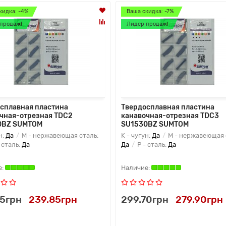
кидка: -4%
Ваша скидка: -7%
продаж!
Лидер продаж!
сплавная пластина
Твердосплавная пластина
чная-отрезная TDC2
канавочная-отрезная TDC3
0BZ SUMTOM
SU1530BZ SUMTOM
н:
Да
M - нержавеющая сталь:
K - чугун:
Да
M - нержавеющая 
 сталь:
Да
Да
P - сталь:
Да
75грн
239.85грн
299.70грн
279.90грн