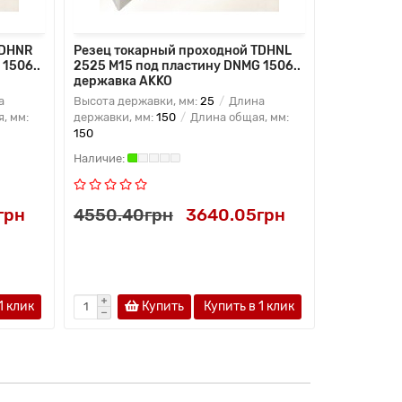
TDHNR
Резец токарный проходной TDHNL
Резец ток
1506..
2525 M15 под пластину DNMG 1506..
3232 P15 
державка AKKO
державка
а
Высота державки, мм:
25
Длина
Высота дер
, мм:
державки, мм:
150
Длина общая, мм:
державки, 
150
170
грн
4550.40грн
3640.05грн
5133.60
1 клик
Купить
Купить в 1 клик