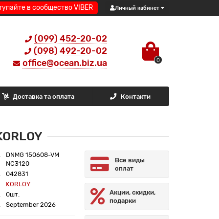
тупайте в сообщество VIBER
Личный кабинет
(099) 452-20-02
(098) 492-20-02
0
office@ocean.biz.ua
Доставка та оплата
Контакти
 KORLOY
DNMG 150608-VM
Все виды
NC3120
оплат
042831
KORLOY
Акции, скидки,
0шт.
подарки
September 2026