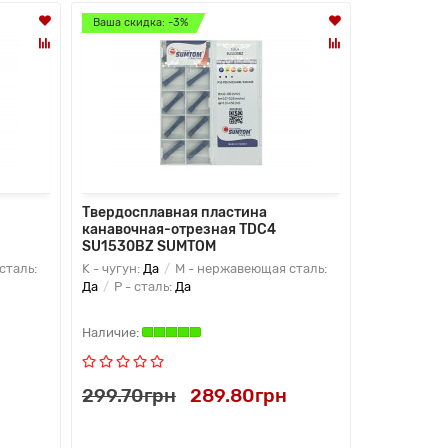
Ваша скидка: -3%
Ваша скидк
Твердосплавная пластина
Твердоспл
канавочная-отрезная TDC4
сверлильн
SU1530BZ SUMTOM
VORGEN
сталь:
K - чугун:
Да
M - нержавеющая сталь:
M - нержав
Да
P - сталь:
Да
Да
Геомет
299.70грн
289.80грн
219.15г