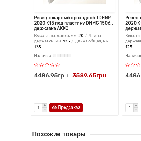
ой PDNNN
Резец токарный проходной TDHNR
Резец 
 DNMG
2020 K15 под пластину DNMG 1506..
2020 K
державка AKKO
держа
лина
Высота державки, мм:
20
Длина
Высота 
бщая, мм:
державки, мм:
125
Длина общая, мм:
державк
125
125
70грн
4486.95грн
3589.65грн
4486
ь в 1 клик
Предзаказ
Похожие товары