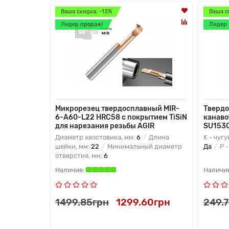
Ваша скидка: -13%
Ваша с
Лидер продаж!
Лидер 
Микрорезец твердосплавный MIR-
Твердо
6-A60-L22 HRC58 с покрытием TiSiN
канаво
для нарезания резьбы AGIR
SU153
Диаметр хвостовика, мм:
6
Длина
K - чугу
шейки, мм:
22
Минимальный диаметр
Да
P -
отверстия, мм:
6
1499.85грн
1299.60грн
249.