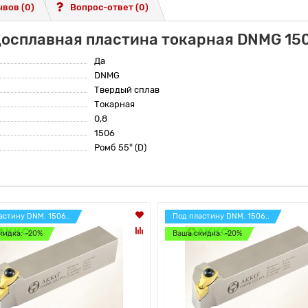
вов (0)
Вопрос-ответ
(0)
досплавная пластина токарная DNMG 1
Да
DNMG
Твердый сплав
Токарная
0,8
1506
Ромб 55° (D)
астину DNM. 1506..
Под пластину DNM. 1506..
кидка: -20%
Ваша скидка: -20%