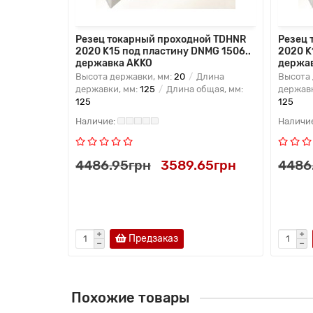
ой PDNNN
Резец токарный проходной TDHNR
Резец 
 DNMG
2020 K15 под пластину DNMG 1506..
2020 K
державка AKKO
держа
лина
Высота державки, мм:
20
Длина
Высота 
бщая, мм:
державки, мм:
125
Длина общая, мм:
державк
125
125
70грн
4486.95грн
3589.65грн
4486
ь в 1 клик
Предзаказ
Похожие товары