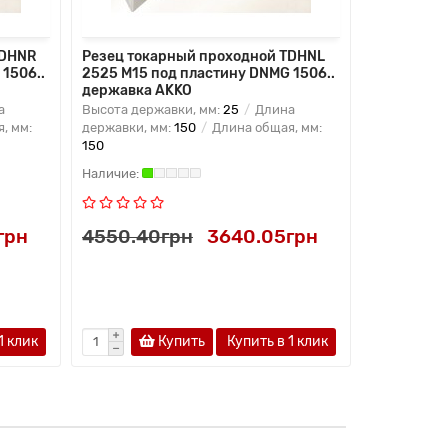
TDHNR
Резец токарный проходной TDHNL
Резец ток
1506..
2525 M15 под пластину DNMG 1506..
3232 P15 
державка AKKO
державка
а
Высота державки, мм:
25
Длина
Высота дер
, мм:
державки, мм:
150
Длина общая, мм:
державки, 
150
170
грн
4550.40грн
3640.05грн
5133.60
1 клик
Купить
Купить в 1 клик