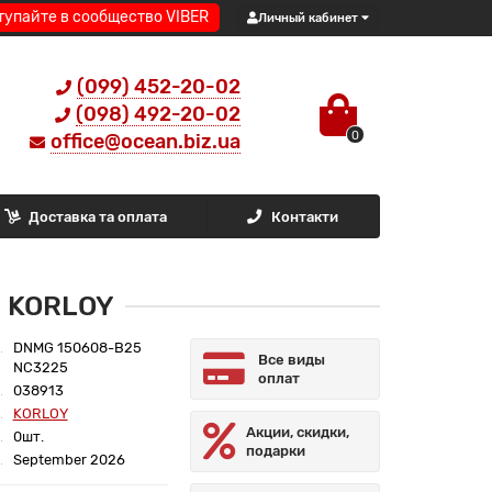
тупайте в сообщество VIBER
Личный кабинет
(099) 452-20-02
(098) 492-20-02
0
office@ocean.biz.ua
Доставка та оплата
Контакти
5 KORLOY
DNMG 150608-B25
Все виды
NC3225
оплат
038913
KORLOY
Акции, скидки,
0шт.
подарки
September 2026