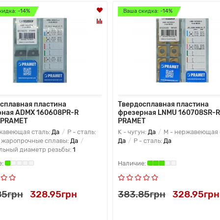
кидка: -14%
Ваша скидка: -14%
сплавная пластина
Твердосплавная пластина
рная ADMX 160608PR-R
фрезерная LNMU 160708SR-
 PRAMET
PRAMET
жавеющая сталь:
Да
P - сталь:
K - чугун:
Да
M - нержавеющая 
- жаропрочные сплавы:
Да
Да
P - сталь:
Да
льный диаметр резьбы:
1
85грн
328.95грн
383.85грн
328.95грн