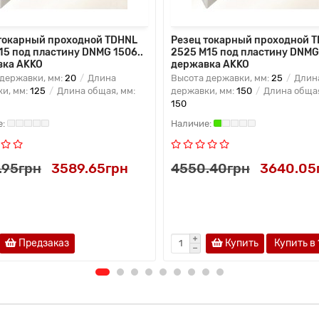
токарный проходной TDHNL
Резец токарный проходной 
15 под пластину DNMG 1506..
2525 M15 под пластину DNMG 
вка AKKO
державка AKKO
державки, мм:
20
Длина
Высота державки, мм:
25
Длин
и, мм:
125
Длина общая, мм:
державки, мм:
150
Длина общая
150
.95грн
3589.65грн
4550.40грн
3640.05
Предзаказ
Купить
Купить в 