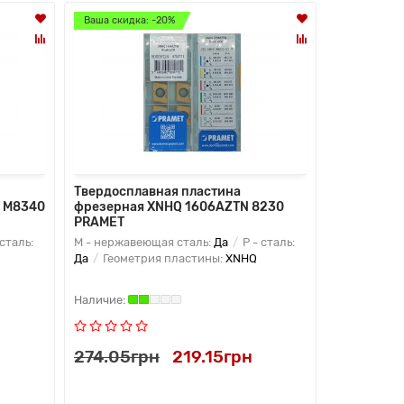
Ваша скидка: -20%
Ваша скидк
Лидер прод
Твердосплавная пластина
Твердоспл
R M8340
фрезерная XNHQ 1606AZTN 8230
по алюмин
PRAMET
SN0115S 
сталь:
M - нержавеющая сталь:
Да
P - сталь:
N - цветные
Да
Геометрия пластины:
XNHQ
пластины:
Твердый сп
274.05грн
219.15грн
199.80г