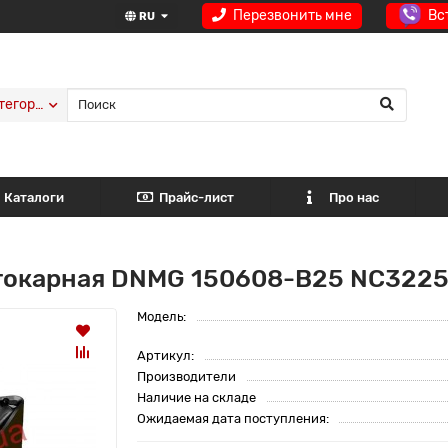
Перезвонить мне
Вс
RU
тегории
Каталоги
Прайс-лист
Про нас
 токарная DNMG 150608-B25 NC322
Модель:
Артикул:
Производители
Наличие на складе
Ожидаемая дата поступления: