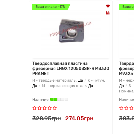
Ваша скидка: -17%
Ваша с
Твердосплавная пластина
Твердо
фрезерная LNGX 120508SR-R M8330
фрезе
PRAMET
M9325
H - твердые материалы:
Да
K - чугун:
M - нер
Да
M - нержавеющая сталь:
Да
Да
S 
Номина
328.95грн
274.05грн
383.