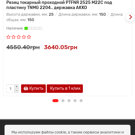
Резец токарный проходной PTFNR 2525 M22C под
пластину TNMG 2204.. державка AKKO
Высота державки, мм:
25
Длина державки, мм:
150
Длина
общая, мм:
150
4550.40грн
3640.05грн
Купить
Купить в 1 клик
ОКЕАН ТРЕЙД
Мы используем файлы cookie, а также сервисы аналитики и
Договір публичної оферти