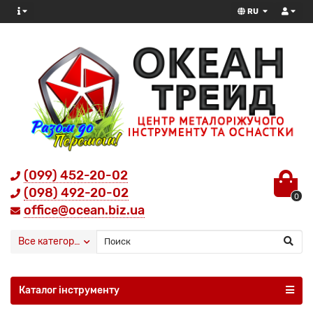
RU
(099) 452-20-02
(098) 492-20-02
0
office@ocean.biz.ua
Все категории
Каталог інструменту