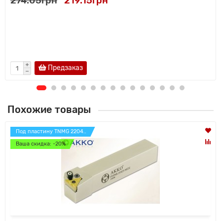
274.05грн
219.15грн
Предзаказ
Похожие товары
Под пластину TNMG 2204..
Ваша скидка: -20%