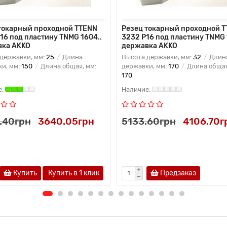
токарный проходной TTENN
Резец токарный проходной 
16 под пластину TNMG 1604..
3232 P16 под пластину TNMG 
вка AKKO
державка AKKO
державки, мм:
25
Длина
Высота державки, мм:
32
Длин
и, мм:
150
Длина общая, мм:
державки, мм:
170
Длина общая
170
.40грн
3640.05грн
5133.60грн
4106.70г
Купить
Купить в 1 клик
Предзаказ