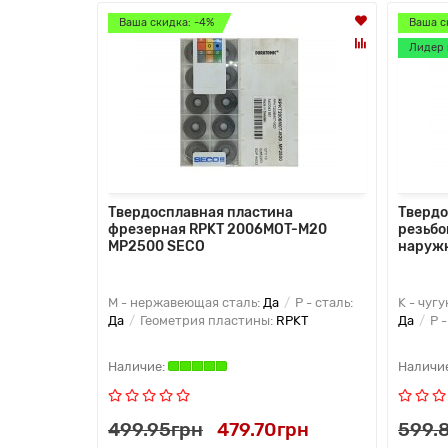
Ваша скидка: -4%
Ваша с
Лидер 
Твердосплавная пластина
Твердо
фрезерная RPKT 2006MOT-M20
резьбо
MP2500 SECO
наруж
M - нержавеющая сталь:
Да
P - сталь:
K - чугу
Да
Геометрия пластины:
RPKT
Да
P -
499.95грн
479.70грн
599.