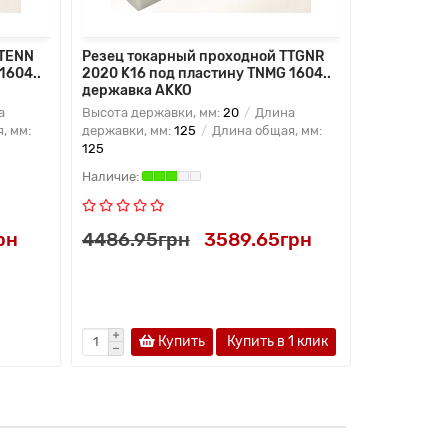
TTENN
Резец токарный проходной TTGNR
Резец ток
1604..
2020 K16 под пластину TNMG 1604..
2020 K16 п
державка AKKO
державка
а
Высота державки, мм:
20
Длина
Высота дер
, мм:
державки, мм:
125
Длина общая, мм:
державки, 
125
125
рн
4486.95грн
3589.65грн
4486.95
Купить
Купить в 1 клик