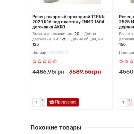
ой PTTNL
Резец токарный проходной TTENN
Резец 
MG 1604..
2020 K16 под пластину TNMG 1604..
2525 M
державка AKKO
держа
лина
Высота державки, мм:
20
Длина
Высота 
бщая, мм:
державки, мм:
125
Длина общая, мм:
державк
125
150
70грн
4486.95грн
3589.65грн
4550
Предзаказ
Похожие товары