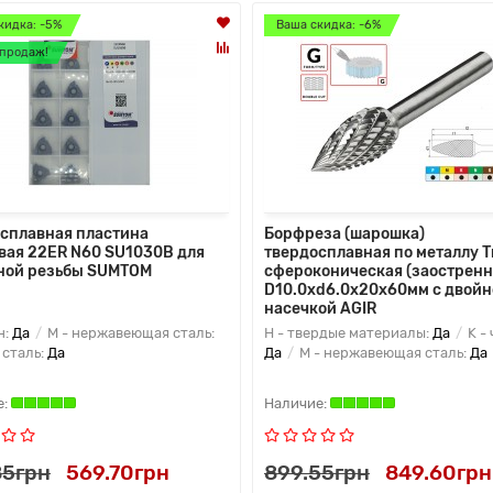
кидка: -5%
Ваша скидка: -6%
продаж!
сплавная пластина
Борфреза (шарошка)
вая 22ER N60 SU1030B для
твердосплавная по металлу Т
ной резьбы SUMTOM
сфероконическая (заостренн
D10.0xd6.0x20x60мм c двойн
насечкой AGIR
н:
Да
M - нержавеющая сталь:
H - твердые материалы:
Да
K - 
 сталь:
Да
Да
M - нержавеющая сталь:
Да
85грн
569.70грн
899.55грн
849.60грн