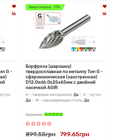
Ваша скидка: -11%
Ваша скидк
Лидер прод
Борфреза (шарошка)
Твердоспл
ип G -
твердосплавная по металлу Тип G -
WNMG 080
ая)
сфероконическая (заостренная)
ой
D12.0xd6.0x25x65мм c двойной
насечкой AGIR
чугун:
H - твердые материалы:
Да
K - чугун:
N - цветные
Да
M - нержавеющая сталь:
Да
пластины:
Твердый сп
899.55грн
799.65грн
249.75г