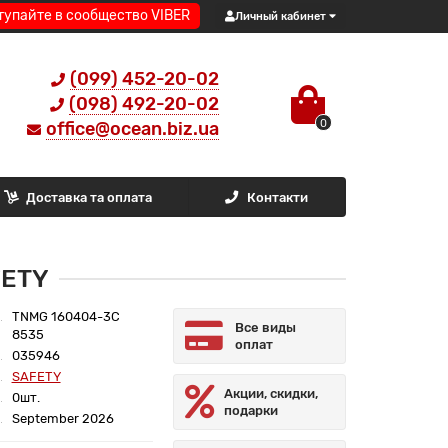
тупайте в сообщество VIBER
Личный кабинет
(099) 452-20-02
(098) 492-20-02
0
office@ocean.biz.ua
Доставка та оплата
Контакти
FETY
TNMG 160404-3C
Все виды
8535
оплат
035946
SAFETY
Акции, скидки,
0шт.
подарки
September 2026