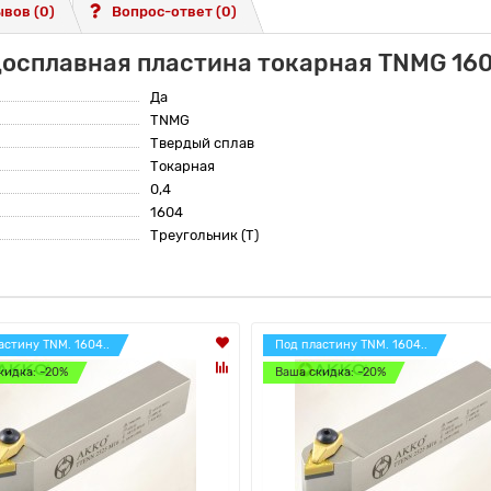
вов (0)
Вопрос-ответ
(0)
досплавная пластина токарная TNMG 16
Да
TNMG
Твердый сплав
Токарная
0,4
1604
Треугольник (T)
астину TNM. 1604..
Под пластину TNM. 1604..
кидка: -20%
Ваша скидка: -20%