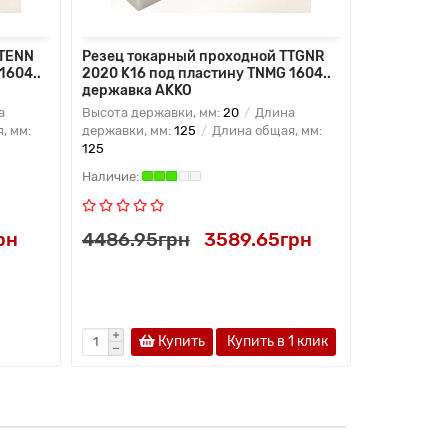
TTENN
Резец токарный проходной TTGNR
Резец ток
1604..
2020 K16 под пластину TNMG 1604..
2020 K16 п
державка AKKO
державка
а
Высота державки, мм:
20
Длина
Высота дер
, мм:
державки, мм:
125
Длина общая, мм:
державки, 
125
125
рн
4486.95грн
3589.65грн
4486.95
Купить
Купить в 1 клик