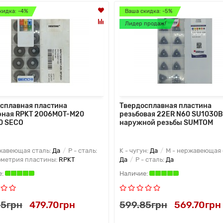
кидка: -4%
Ваша скидка: -5%
Лидер продаж!
сплавная пластина
Твердосплавная пластина
рная RPKT 2006MOT-M20
резьбовая 22ER N60 SU1030B
0 SECO
наружной резьбы SUMTOM
жавеющая сталь:
Да
P - сталь:
K - чугун:
Да
M - нержавеющая 
ометрия пластины:
RPKT
Да
P - сталь:
Да
95грн
479.70грн
599.85грн
569.70грн