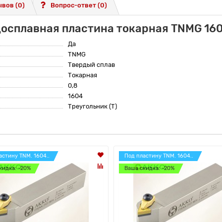
вов (0)
Вопрос-ответ
(0)
досплавная пластина токарная TNMG 16
Да
TNMG
Твердый сплав
Токарная
0,8
1604
Треугольник (T)
астину TNM. 1604..
Под пластину TNM. 1604..
кидка: -20%
Ваша скидка: -20%