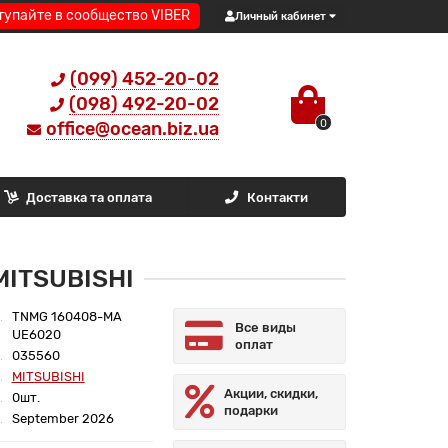
тупайте в сообщество VIBER
Личный кабинет
(099) 452-20-02
(098) 492-20-02
0
office@ocean.biz.ua
Доставка та оплата
Контакти
MITSUBISHI
TNMG 160408-MA
Все виды
UE6020
оплат
035560
MITSUBISHI
Акции, скидки,
0шт.
подарки
September 2026