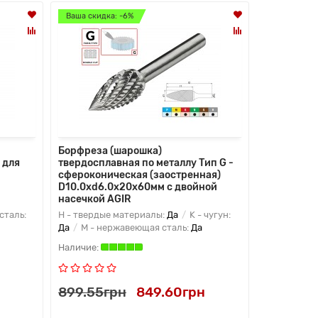
Ваша скидка: -6%
Ваша скидка
Борфреза (шарошка)
Борфреза 
 для
твердосплавная по металлу Тип G -
твердоспла
сфероконическая (заостренная)
сферокони
D10.0xd6.0x20x60мм c двойной
D12.0xd6.
насечкой AGIR
насечкой 
сталь:
H - твердые материалы:
Да
K - чугун:
H - тверды
Да
M - нержавеющая сталь:
Да
Да
M - не
899.55грн
849.60грн
899.55г