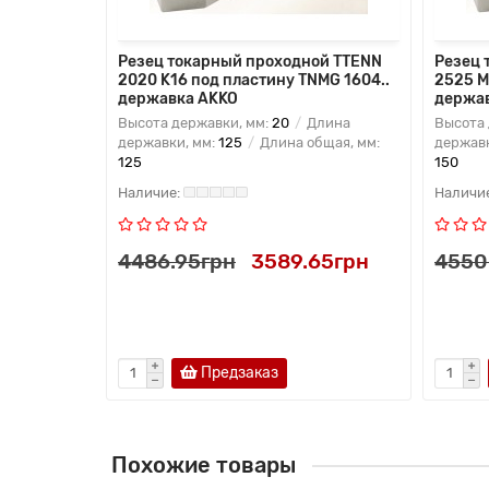
ой PTTNL
Резец токарный проходной TTENN
Резец 
MG 1604..
2020 K16 под пластину TNMG 1604..
2525 M
державка AKKO
держа
лина
Высота державки, мм:
20
Длина
Высота 
бщая, мм:
державки, мм:
125
Длина общая, мм:
державк
125
150
70грн
4486.95грн
3589.65грн
4550
Предзаказ
Похожие товары