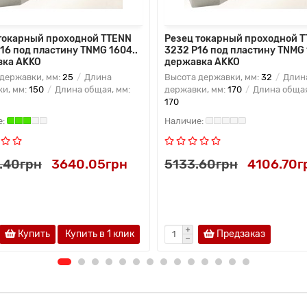
токарный проходной TTENN
Резец токарный проходной 
16 под пластину TNMG 1604..
3232 P16 под пластину TNMG 
вка AKKO
державка AKKO
державки, мм:
25
Длина
Высота державки, мм:
32
Длин
и, мм:
150
Длина общая, мм:
державки, мм:
170
Длина общая
170
.40грн
3640.05грн
5133.60грн
4106.70г
Купить
Купить в 1 клик
Предзаказ