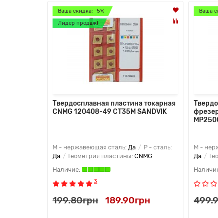
Ваша скидка: -5%
Ваша с
Лидер продаж!
Твердосплавная пластина токарная
Твердо
CNMG 120408-49 CT35M SANDVIK
фрезе
MP250
M - нержавеющая сталь:
Да
P - сталь:
M - нер
Да
Геометрия пластины:
CNMG
Да
Ге
3
199.80грн
189.90грн
499.