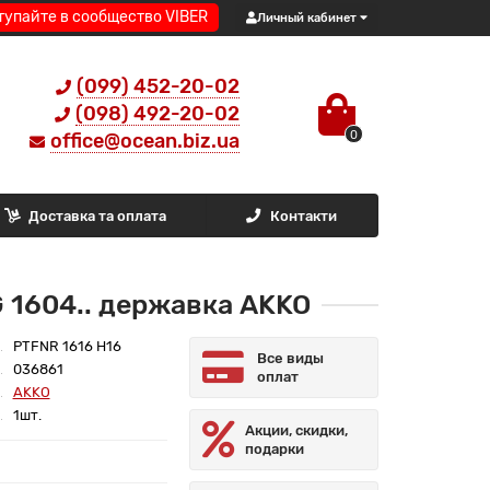
тупайте в сообщество VIBER
Личный кабинет
(099) 452-20-02
(098) 492-20-02
0
office@ocean.biz.ua
Доставка та оплата
Контакти
 1604.. державка AKKO
PTFNR 1616 H16
Все виды
036861
оплат
AKKO
1шт.
Акции, скидки,
подарки