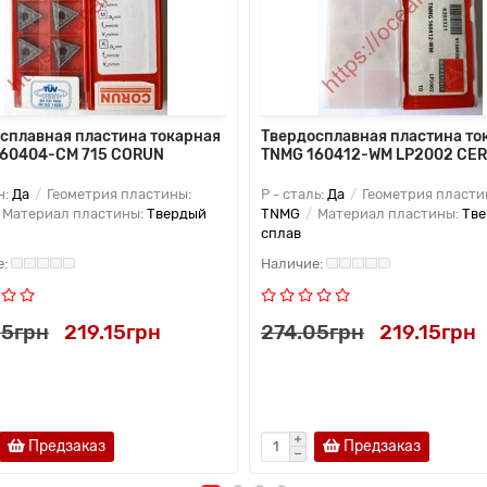
сплавная пластина токарная
Твердосплавная пластина то
160404-CM 715 CORUN
TNMG 160412-WM LP2002 CER
н:
Да
Геометрия пластины:
P - сталь:
Да
Геометрия пласти
Материал пластины:
Твердый
TNMG
Материал пластины:
Тв
сплав
05грн
219.15грн
274.05грн
219.15грн
Предзаказ
Предзаказ