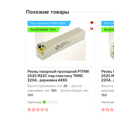
Похожие товары
Под пластину TNMG 2204..
Под пл
Ваша скидка: -20%
Ваша с
Резец токарный проходной PTFNR
Резец 
2525 M22C под пластину TNMG
2525 M
2204.. державка AKKO
2204..
Высота державки, мм:
25
Длина
Высота 
державки, мм:
150
Длина общая, мм:
державк
150
150