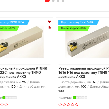
астину TNMG 2204..
Под пластину TNM. 1604..
кидка: -20%
Ваша скидка: -20%
токарный проходной PTGNR
Резец токарный проходной 
22C под пластину TNMG
1616 H16 под пластину TNMG 
 державка AKKO
державка AKKO
державки, мм:
25
Длина
Высота державки, мм:
16
Длин
и, мм:
150
Длина общая, мм:
державки, мм:
100
Длина общая
100