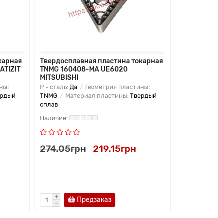
карная
Твердосплавная пластина токарная
Твердоспл
ATIZIT
TNMG 160408-MA UE6020
TNMG 1604
MITSUBISHI
ны:
P - сталь:
Да
Геометрия пластины:
K - чугун:
Д
ердый
TNMG
Материал пластины:
Твердый
TNMG
Мат
сплав
сплав
274.05грн
219.15грн
274.05г
Предзаказ