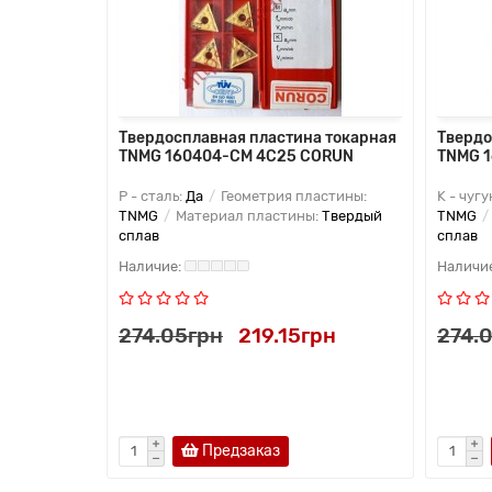
 токарная
Твердосплавная пластина токарная
Твердо
TNMG 160404-CM 4C25 CORUN
TNMG 
астины:
P - сталь:
Да
Геометрия пластины:
K - чугу
:
Твердый
TNMG
Материал пластины:
Твердый
TNMG
сплав
сплав
рн
274.05грн
219.15грн
274.
Предзаказ