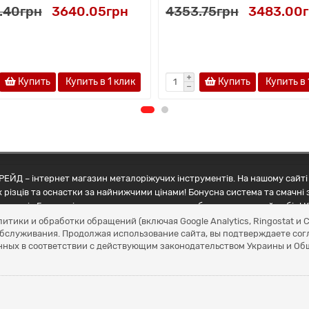
.40грн
3640.05грн
4353.75грн
3483.00
Купить
Купить в 1 клик
Купить
Купить в 
ЕЙД – інтернет магазин металоріжучих інструментів. На нашому сайті 
 різців та оснастки за найнижчими цінами! Бонусна система та смачні 
ртнерів Грамотні менеджери допоможуть зробити правильний вибір! К
литики и обработки обращений (включая Google Analytics, Ringostat 
обслуживания. Продолжая использование сайта, вы подтверждаете сог
нных в соответствии с действующим законодательством Украины и О