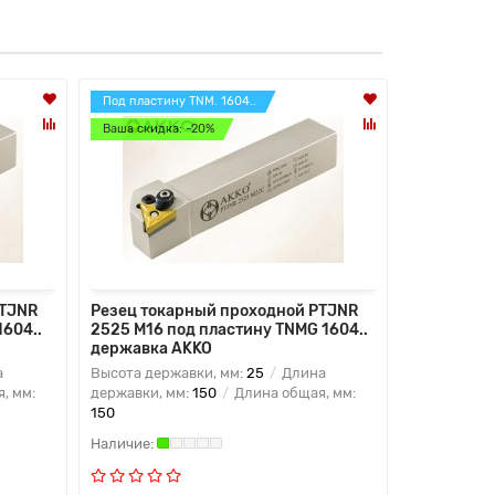
Под пластину TNM. 1604..
Под пласти
Ваша скидка: -20%
Ваша скидк
PTJNR
Резец токарный проходной PTJNR
Резец ток
1604..
2525 M16 под пластину TNMG 1604..
1616 H06 
державка AKKO
державка
а
Высота державки, мм:
25
Длина
Высота дер
, мм:
державки, мм:
150
Длина общая, мм:
державки, 
150
100