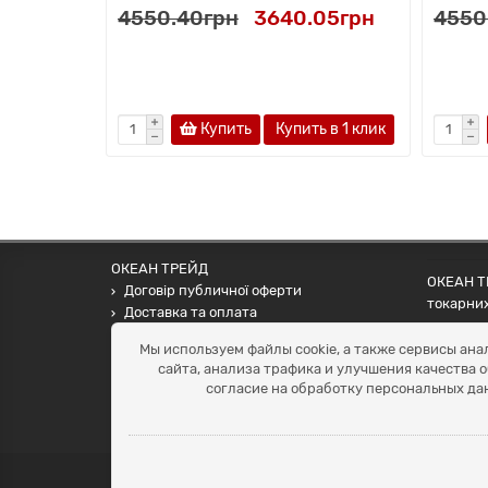
4550.40грн
3640.05грн
4550
Купить
Купить в 1 клик
ОКЕАН ТРЕЙД
ОКЕАН ТР
Договір публичної оферти
токарних
Доставка та оплата
наших па
Наші контакти
Мы используем файлы cookie, а также сервисы ана
Умови повернення
сайта, анализа трафика и улучшения качества 
+38 (099) 452-20-02
согласие на обработку персональных да
+38 (098) 492-20-02
office@ocean.biz.ua