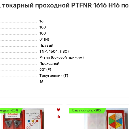
 токарный проходной PTFNR 1616 H16 по
16
100
100
0° (N)
Правый
TNM. 1604.. (ISO)
P-тип (боковой прижим)
Проходной
90° (F)
Треугольник (T)
16
кидка: -20%
Ваша скидка: -20%