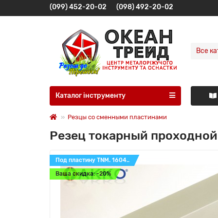
(099) 452-20-02
(098) 492-20-02
Все ка
Каталог інструменту
Резцы со сменными пластинами
Резец токарный проходной 
Под пластину TNM. 1604..
Ваша скидка: -20%