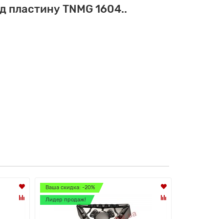
д пластину TNMG 1604..
Ваша скидка: -20%
Ваша скидк
Лидер продаж!